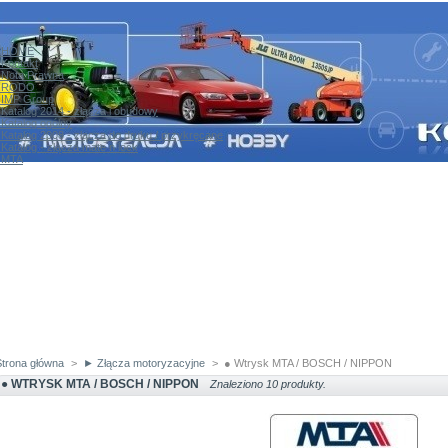
HOME
Kontakt
Nota Prawna
RODO
IMP Group
Katalog 2014 - złącza i obudowy
Katalog ogólny
Katalog 2008 - złącza do druku / przykręcane
Katalog - złącza mate n lock
MTA
Strona główna
>
► Złącza motoryzacyjne
>
● Wtrysk MTA / BOSCH / NIPPON
● WTRYSK MTA / BOSCH / NIPPON
Znaleziono 10 produkty.