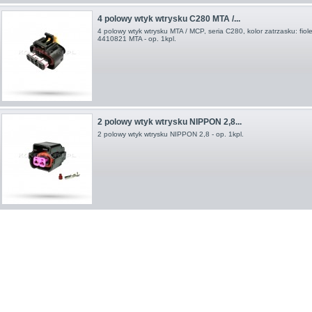
4 polowy wtyk wtrysku C280 MTA /...
4 polowy wtyk wtrysku MTA / MCP, seria C280, kolor zatrzasku: fiol
4410821 MTA - op. 1kpl.
2 polowy wtyk wtrysku NIPPON 2,8...
2 polowy wtyk wtrysku NIPPON 2,8 - op. 1kpl.