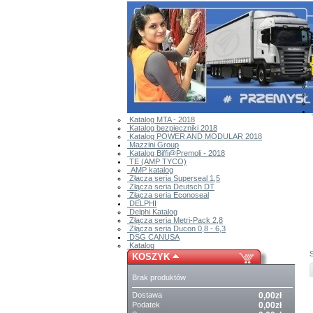
Katalog MTA - 2018
Katalog bezpieczniki 2018
Katalog POWER AND MODULAR 2018
Mazzini Group
Katalog Biffi@Premoli - 2018
TE (AMP TYCO)
AMP katalog
Złącza seria Superseal 1,5
Złącza seria Deutsch DT
Złącza seria Econoseal
DELPHI
Delphi Katalog
Złącza seria Metri-Pack 2,8
Złącza seria Ducon 0,8 - 6,3
DSG CANUSA
Katalog
KOSZYK
Brak produktów
Dostawa
0,00zł
Podatek
0,00zł