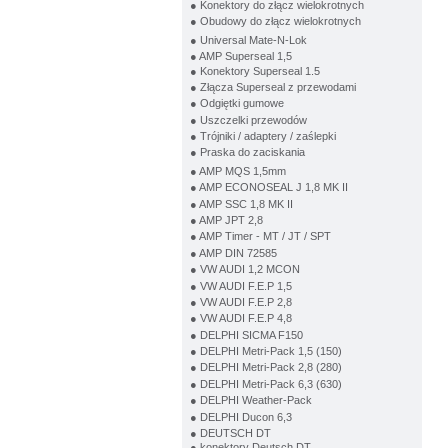
● Konektory do złącz wielokrotnych
● Obudowy do złącz wielokrotnych
● Universal Mate-N-Lok
● AMP Superseal 1,5
● Konektory Superseal 1.5
● Złącza Superseal z przewodami
● Odgiętki gumowe
● Uszczelki przewodów
● Trójniki / adaptery / zaślepki
● Praska do zaciskania
● AMP MQS 1,5mm
● AMP ECONOSEAL J 1,8 MK II
● AMP SSC 1,8 MK II
● AMP JPT 2,8
● AMP Timer - MT / JT / SPT
● AMP DIN 72585
● VW AUDI 1,2 MCON
● VW AUDI F.E.P 1,5
● VW AUDI F.E.P 2,8
● VW AUDI F.E.P 4,8
● DELPHI SICMA F150
● DELPHI Metri-Pack 1,5 (150)
● DELPHI Metri-Pack 2,8 (280)
● DELPHI Metri-Pack 6,3 (630)
● DELPHI Weather-Pack
● DELPHI Ducon 6,3
● DEUTSCH DT
● konektory Deutsch DT