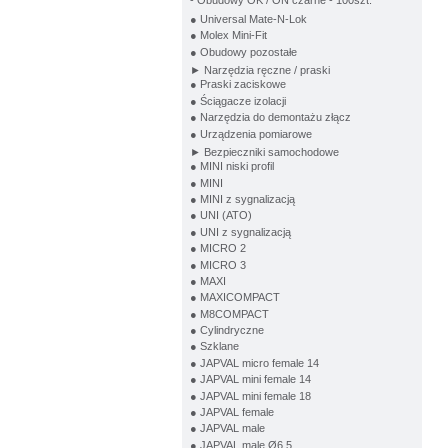
- Obudowy OK / ON czarne - 100szt.
● Universal Mate-N-Lok
● Molex Mini-Fit
● Obudowy pozostałe
► Narzędzia ręczne / praski
● Praski zaciskowe
● Ściągacze izolacji
● Narzędzia do demontażu złącz
● Urządzenia pomiarowe
► Bezpieczniki samochodowe
● MINI niski profil
● MINI
● MINI z sygnalizacją
● UNI (ATO)
● UNI z sygnalizacją
● MICRO 2
● MICRO 3
● MAXI
● MAXICOMPACT
● M8COMPACT
● Cylindryczne
● Szklane
● JAPVAL micro female 14
● JAPVAL mini female 14
● JAPVAL mini female 18
● JAPVAL female
● JAPVAL male
● JAPVAL male Ø6,5