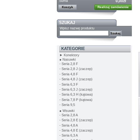
Suma
0,00zł
Koszyk
Realizuj zamówienie
SZUKAJ
Wpisz nazwę produktu
KATEGORIE
► Konektory
● Nasuwki
- Seria 2,8 F
- Seria 2,8 J (zaczep)
- Seria 4,8 F
- Seria 4,8 J (zaczep)
- Seria 6,3 F
- Seria 6,3 J (zaczep)
- Seria 6,3 H (kątowa)
- Seria 7,8 P (kątowa)
- Seria 9,5
● Wsuwki
- Seria 2,8 A
- Seria 2,8 E (zaczep)
- Seria 4,8 A
- Seria 4,8 E (zaczep)
- Seria 6,3 A