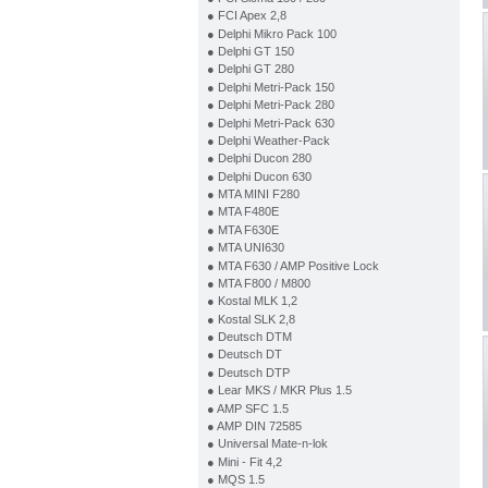
● FCI Apex 2,8
● Delphi Mikro Pack 100
● Delphi GT 150
● Delphi GT 280
● Delphi Metri-Pack 150
● Delphi Metri-Pack 280
● Delphi Metri-Pack 630
● Delphi Weather-Pack
● Delphi Ducon 280
● Delphi Ducon 630
● MTA MINI F280
● MTA F480E
● MTA F630E
● MTA UNI630
● MTA F630 / AMP Positive Lock
● MTA F800 / M800
● Kostal MLK 1,2
● Kostal SLK 2,8
● Deutsch DTM
● Deutsch DT
● Deutsch DTP
● Lear MKS / MKR Plus 1.5
● AMP SFC 1.5
● AMP DIN 72585
● Universal Mate-n-lok
● Mini - Fit 4,2
● MQS 1.5