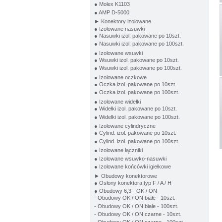
● Molex K1103
● AMP D-5000
► Konektory izolowane
● Izolowane nasuwki
● Nasuwki izol. pakowane po 10szt.
● Nasuwki izol. pakowane po 100szt.
● Izolowane wsuwki
● Wsuwki izol. pakowane po 10szt.
● Wsuwki izol. pakowane po 100szt.
● Izolowane oczkowe
● Oczka izol. pakowane po 10szt.
● Oczka izol. pakowane po 100szt.
● Izolowane widełki
● Widełki izol. pakowane po 10szt.
● Widełki izol. pakowane po 100szt.
● Izolowane cylindryczne
● Cylind. izol. pakowane po 10szt.
● Cylind. izol. pakowane po 100szt.
● Izolowane łączniki
● Izolowane wsuwko-nasuwki
● Izolowane końcówki igiełkowe
► Obudowy konektorowe
● Osłony konektora typ F / A / H
● Obudowy 6,3 - OK / ON
- Obudowy OK / ON białe - 10szt.
- Obudowy OK / ON białe - 100szt.
- Obudowy OK / ON czarne - 10szt.