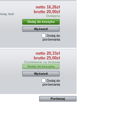
netto 16,26zł
brutto 20,00zł
etowy, kod
Dostępny
Dodaj do koszyka
Wyświetl
Dodaj do
porównania
netto 20,33zł
brutto 25,00zł
Oczekiwanie na dostawę
Dodaj do koszyka
Wyświetl
Dodaj do
porównania