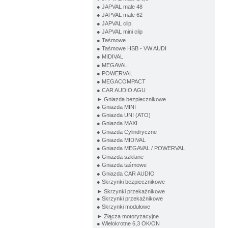
● JAPVAL male 48
● JAPVAL male 62
● JAPVAL clip
● JAPVAL mini clip
● Taśmowe
● Taśmowe HSB - VW AUDI
● MIDIVAL
● MEGAVAL
● POWERVAL
● MEGACOMPACT
● CAR AUDIO AGU
► Gniazda bezpiecznikowe
● Gniazda MINI
● Gniazda UNI (ATO)
● Gniazda MAXI
● Gniazda Cylindryczne
● Gniazda MIDIVAL
● Gniazda MEGAVAL / POWERVAL
● Gniazda szklane
● Gniazda taśmowe
● Gniazda CAR AUDIO
● Skrzynki bezpiecznikowe
► Skrzynki przekaźnikowe
● Skrzynki przekaźnikowe
● Skrzynki modułowe
► Złącza motoryzacyjne
● Wielokrotne 6,3 OK/ON