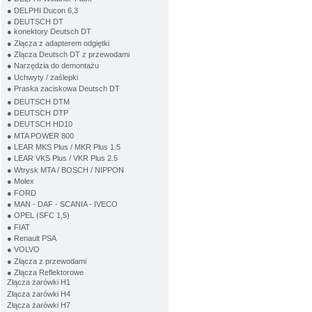
● DELPHI Ducon 6,3
● DEUTSCH DT
● konektory Deutsch DT
● Złącza z adapterem odgiętki
● Złącza Deutsch DT z przewodami
● Narzędzia do demontażu
● Uchwyty / zaślepki
● Praska zaciskowa Deutsch DT
● DEUTSCH DTM
● DEUTSCH DTP
● DEUTSCH HD10
● MTA POWER 800
● LEAR MKS Plus / MKR Plus 1.5
● LEAR VKS Plus / VKR Plus 2.5
● Wtrysk MTA / BOSCH / NIPPON
● Molex
● FORD
● MAN - DAF - SCANIA - IVECO
● OPEL (SFC 1,5)
● FIAT
● Renault PSA
● VOLVO
● Złącza z przewodami
● Złącza Reflektorowe
Złącza żarówki H1
Złącza żarówki H4
Złącza żarówki H7