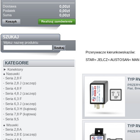
Dostawa
0,00zł
Podatek
0,00zł
Suma
0,00zł
Koszyk
Realizuj zamówienie
SZUKAJ
Wpisz nazwę produktu
Przerywacze kierunkowskazów:
STAR< JELCZ< AUSTOSAN< MAN
KATEGORIE
► Konektory
● Nasuwki
- Seria 2,8 F
TYP R
- Seria 2,8 J (zaczep)
PRZERYW
- Seria 4,8 F
Fiat, Bm
- Seria 4,8 J (zaczep)
- Seria 6,3 F
- Seria 6,3 J (zaczep)
- Seria 6,3 H (kątowa)
- Seria 7,8 P (kątowa)
- Seria 9,5
● Wsuwki
TYP R
- Seria 2,8 A
PRZERY
- Seria 2,8 E (zaczep)
- Seria 4,8 A