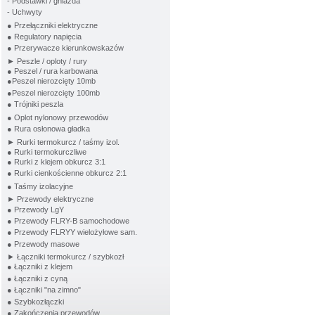
- Podstawki / gniazda
- Uchwyty
● Przełączniki elektryczne
● Regulatory napięcia
● Przerywacze kierunkowskazów
► Peszle / oploty / rury
● Peszel / rura karbowana
●Peszel nierozcięty 10mb
●Peszel nierozcięty 100mb
● Trójniki peszla
● Oplot nylonowy przewodów
● Rura osłonowa gładka
► Rurki termokurcz / taśmy izol.
● Rurki termokurczliwe
● Rurki z klejem obkurcz 3:1
● Rurki cienkościenne obkurcz 2:1
● Taśmy izolacyjne
► Przewody elektryczne
● Przewody LgY
● Przewody FLRY-B samochodowe
● Przewody FLRYY wielożyłowe sam.
● Przewody masowe
► Łączniki termokurcz / szybkozł
● Łączniki z klejem
● Łączniki z cyną
● Łączniki "na zimno"
● Szybkozłączki
● Zakończenia przewodów