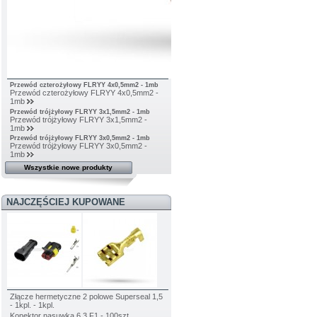
Przewód czterożyłowy FLRYY 4x0,5mm2 - 1mb
Przewód czterożyłowy FLRYY 4x0,5mm2 -
1mb
Przewód trójżyłowy FLRYY 3x1,5mm2 - 1mb
Przewód trójżyłowy FLRYY 3x1,5mm2 -
1mb
Przewód trójżyłowy FLRYY 3x0,5mm2 - 1mb
Przewód trójżyłowy FLRYY 3x0,5mm2 -
1mb
Wszystkie nowe produkty
NAJCZĘŚCIEJ KUPOWANE
Złącze hermetyczne 2 polowe Superseal 1,5
- 1kpl. - 1kpl.
Konektor nasuwka 6,3 F1 - 100szt.