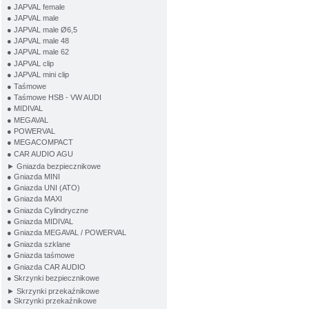
● JAPVAL female
● JAPVAL male
● JAPVAL male Ø6,5
● JAPVAL male 48
● JAPVAL male 62
● JAPVAL clip
● JAPVAL mini clip
● Taśmowe
● Taśmowe HSB - VW AUDI
● MIDIVAL
● MEGAVAL
● POWERVAL
● MEGACOMPACT
● CAR AUDIO AGU
► Gniazda bezpiecznikowe
● Gniazda MINI
● Gniazda UNI (ATO)
● Gniazda MAXI
● Gniazda Cylindryczne
● Gniazda MIDIVAL
● Gniazda MEGAVAL / POWERVAL
● Gniazda szklane
● Gniazda taśmowe
● Gniazda CAR AUDIO
● Skrzynki bezpiecznikowe
► Skrzynki przekaźnikowe
● Skrzynki przekaźnikowe