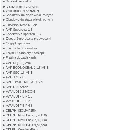
● Skrzynki modułowe
► Złącza motoryzacyjne
● Wielokrotne 6,3 OK/ON
● Konektory do złącz wielokrotnych
● Obudowy do złącz wielokrotnych
● Universal Mate-N-Lok
● AMP Superseal 1,5
● Konektory Superseal 1.5
● Złącza Superseal z przewodami
● Odgiętki gumowe
● Uszczelki przewodów
● Trójniki / adaptery / zaślepki
● Praska do zaciskania
● AMP MQS 1,5mm
● AMP ECONOSEAL J 1,8 MK II
● AMP SSC 1,8 MK II
● AMP JPT 2,8
● AMP Timer - MT / JT / SPT
● AMP DIN 72585
● VW AUDI 1,2 MCON
● VW AUDI F.E.P 1,5
● VW AUDI F.E.P 2,8
● VW AUDI F.E.P 4,8
● DELPHI SICMA F150
● DELPHI Metri-Pack 1,5 (150)
● DELPHI Metri-Pack 2,8 (280)
● DELPHI Metri-Pack 6,3 (630)
● DELPHI Weather-Pack