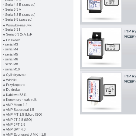
- Seria 4,8 E (zaczep)
- Seria 6,3 A
- Seria 6,3 E (zaczep)
- Seria 9,5 (zaczep)
● Wsuwko-nasuwki
- Seria 6,3 I
TYP R
● Seria 6,3 2xA 1xF
PRZERY
● Oczkowe
- seria M3
- seria M4
- seria M5
- seria M6
- seria M8
- seria M10
● Cylindryczne
TYP R
● Widełki
PRZERY
● Przykręcane
● Do druku
● Kablowe B311
● Konektory - całe rolki
● AMP Mcon 1,2
● AMP Superseal 1.5
● AMP MT 1.5 (Micro ISO)
● AMP JT 2.8 (ISO)
● AMP JPT 2.8
● AMP SPT 4.8
● AMP Econoseal J MK II 1.8