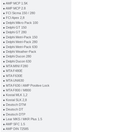
● AMP MCP 1.5K
● AMP MCP 2.8
● FCI Sicma 150 / 280
● FCI Apex 2,8
● Delphi Mikro Pack 100
● Delphi GT 150
● Delphi GT 280
● Delphi Metri-Pack 150
● Delphi Metri-Pack 280
● Delphi Metri-Pack 630
● Delphi Weather-Pack
● Delphi Ducon 280
● Delphi Ducon 630
● MTA MINI F280
● MTA F480E
● MTA F630E
● MTA UNI630
● MTA F630 / AMP Positive Lock
● MTA F800 / M800
● Kostal MLK 1,2
● Kostal SLK 2,8
● Deutsch DTM
● Deutsch DT
● Deutsch DTP
● Lear MKS / MKR Plus 1.5
● AMP SFC 1.5
● AMP DIN 72585