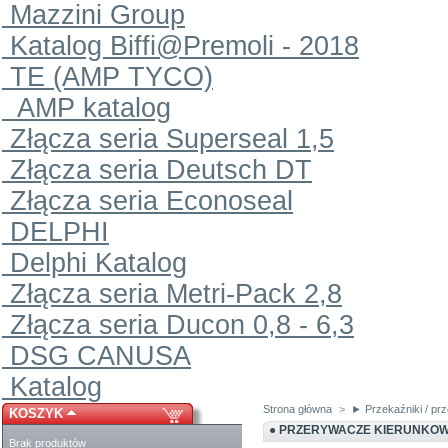
Mazzini Group
Katalog Biffi@Premoli - 2018
TE (AMP TYCO)
AMP katalog
Złącza seria Superseal 1,5
Złącza seria Deutsch DT
Złącza seria Econoseal
DELPHI
Delphi Katalog
Złącza seria Metri-Pack 2,8
Złącza seria Ducon 0,8 - 6,3
DSG CANUSA
Katalog
Strona główna
>
► Przekaźniki / prz
KOSZYK
● PRZERYWACZE KIERUNKO
Brak produktów