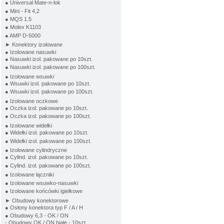
● Universal Mate-n-lok
● Mini - Fit 4,2
● MQS 1.5
● Molex K1103
● AMP D-5000
► Konektory izolowane
● Izolowane nasuwki
● Nasuwki izol. pakowane po 10szt.
● Nasuwki izol. pakowane po 100szt.
● Izolowane wsuwki
● Wsuwki izol. pakowane po 10szt.
● Wsuwki izol. pakowane po 100szt.
● Izolowane oczkowe
● Oczka izol. pakowane po 10szt.
● Oczka izol. pakowane po 100szt.
● Izolowane widełki
● Widełki izol. pakowane po 10szt.
● Widełki izol. pakowane po 100szt.
● Izolowane cylindryczne
● Cylind. izol. pakowane po 10szt.
● Cylind. izol. pakowane po 100szt.
● Izolowane łączniki
● Izolowane wsuwko-nasuwki
● Izolowane końcówki igiełkowe
► Obudowy konektorowe
● Osłony konektora typ F / A / H
● Obudowy 6,3 - OK / ON
- Obudowy OK / ON białe - 10szt.