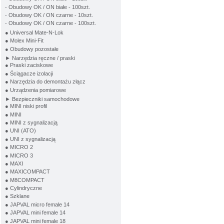
- Obudowy OK / ON białe - 100szt.
- Obudowy OK / ON czarne - 10szt.
- Obudowy OK / ON czarne - 100szt.
● Universal Mate-N-Lok
● Molex Mini-Fit
● Obudowy pozostałe
► Narzędzia ręczne / praski
● Praski zaciskowe
● Ściągacze izolacji
● Narzędzia do demontażu złącz
● Urządzenia pomiarowe
► Bezpieczniki samochodowe
● MINI niski profil
● MINI
● MINI z sygnalizacją
● UNI (ATO)
● UNI z sygnalizacją
● MICRO 2
● MICRO 3
● MAXI
● MAXICOMPACT
● M8COMPACT
● Cylindryczne
● Szklane
● JAPVAL micro female 14
● JAPVAL mini female 14
● JAPVAL mini female 18