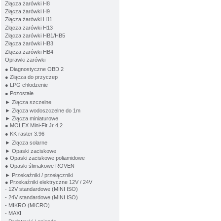
Złącza żarówki H8
Złącza żarówki H9
Złącza żarówki H11
Złącza żarówki H13
Złącza żarówki HB1/HB5
Złącza żarówki HB3
Złącza żarówki HB4
Oprawki żarówki
● Diagnostyczne OBD 2
● Złącza do przyczep
● LPG chłodzenie
● Pozostałe
► Złącza szczelne
► Złącza wodoszczelne do 1m
► Złącza miniaturowe
● MOLEX Mini-Fit Jr 4,2
● KK raster 3.96
► Złącza solarne
► Opaski zaciskowe
● Opaski zaciskowe poliamidowe
● Opaski ślimakowe ROVEN
► Przekaźniki / przełączniki
● Przekaźniki elektryczne 12V / 24V
- 12V standardowe (MINI ISO)
- 24V standardowe (MINI ISO)
- MIKRO (MICRO)
- MAXI