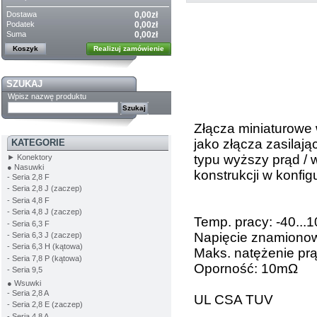
Dostawa
0,00zł
Podatek
0,00zł
Suma
0,00zł
Koszyk
Realizuj zamówienie
SZUKAJ
Wpisz nazwę produktu
Złącza miniaturowe 
jako złącza zasilają
KATEGORIE
typu wyższy prąd / 
► Konektory
● Nasuwki
konstrukcji w konfi
- Seria 2,8 F
- Seria 2,8 J (zaczep)
- Seria 4,8 F
- Seria 4,8 J (zaczep)
Temp. pracy: -40...
- Seria 6,3 F
Napięcie znamiono
- Seria 6,3 J (zaczep)
- Seria 6,3 H (kątowa)
Maks. natężenie pr
- Seria 7,8 P (kątowa)
Oporność: 10mΩ
- Seria 9,5
● Wsuwki
- Seria 2,8 A
UL CSA TUV
- Seria 2,8 E (zaczep)
- Seria 4,8 A