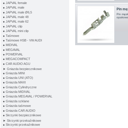
● JAPVAL female
● JAPVAL male
Pin męs
● JAPVAL male Ø6,5
Pin męsk
● JAPVAL male 48
opakowa
● JAPVAL male 62
● JAPVAL clip
● JAPVAL mini clip
● Taśmowe
● Taśmowe HSB - VW AUDI
● MIDIVAL
● MEGAVAL
● POWERVAL
● MEGACOMPACT
● CAR AUDIO AGU
► Gniazda bezpiecznikowe
● Gniazda MINI
● Gniazda UNI (ATO)
● Gniazda MAXI
● Gniazda Cylindryczne
● Gniazda MIDIVAL
● Gniazda MEGAVAL / POWERVAL
● Gniazda szklane
● Gniazda taśmowe
● Gniazda CAR AUDIO
● Skrzynki bezpiecznikowe
► Skrzynki przekaźnikowe
● Skrzynki przekaźnikowe