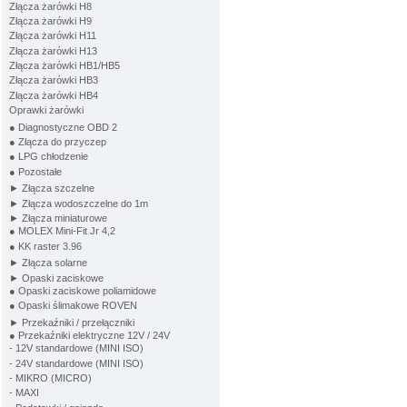
Złącza żarówki H8
Złącza żarówki H9
Złącza żarówki H11
Złącza żarówki H13
Złącza żarówki HB1/HB5
Złącza żarówki HB3
Złącza żarówki HB4
Oprawki żarówki
● Diagnostyczne OBD 2
● Złącza do przyczep
● LPG chłodzenie
● Pozostałe
► Złącza szczelne
► Złącza wodoszczelne do 1m
► Złącza miniaturowe
● MOLEX Mini-Fit Jr 4,2
● KK raster 3.96
► Złącza solarne
► Opaski zaciskowe
● Opaski zaciskowe poliamidowe
● Opaski ślimakowe ROVEN
► Przekaźniki / przełączniki
● Przekaźniki elektryczne 12V / 24V
- 12V standardowe (MINI ISO)
- 24V standardowe (MINI ISO)
- MIKRO (MICRO)
- MAXI