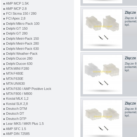
● AMP MCP 1.5K
● AMP MCP 2.8
Złącze 4
● FCI Sicma 150 / 280
Złącze 4
● FCI Apex 2,8
poliamid
● Delphi Mikro Pack 100
kpl.
● Delphi GT 150
● Delphi GT 280
● Delphi Metri-Pack 150
● Delphi Metri-Pack 280
● Delphi Metri-Pack 630
● Delphi Weather-Pack
Złącze 6
● Delphi Ducon 280
Złącze 6
● Delphi Ducon 630
poliamid
● MTA MINI F280
kpl.
● MTA F480E
● MTA F630E
● MTA UNI630
● MTA F630 / AMP Positive Lock
● MTA F800 / M800
● Kostal MLK 1,2
Złącze 8
● Kostal SLK 2,8
● Deutsch DTM
Złącze 8
poliamid
● Deutsch DT
kpl.
● Deutsch DTP
● Lear MKS / MKR Plus 1.5
● AMP SFC 1.5
● AMP DIN 72585