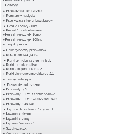
- Podstawki / gniazda
- Uchwyty
● Przełączniki elektryczne
● Regulatory napięcia
● Przerywacze kierunkowskazów
► Peszle / oploty / rury
● Peszel / rura karbowana
●Peszel nierozcięty 10mb
●Peszel nierozcięty 100mb
● Trójniki peszla
● Oplot nylonowy przewodów
● Rura osłonowa gładka
► Rurki termokurcz / taśmy izol.
● Rurki termokurczliwe
● Rurki z klejem obkurcz 3:1
● Rurki cienkościenne obkurcz 2:1
● Taśmy izolacyjne
► Przewody elektryczne
● Przewody LgY
● Przewody FLRY-B samochodowe
● Przewody FLRYY wielożyłowe sam.
● Przewody masowe
► Łączniki termokurcz / szybkozł
● Łączniki z klejem
● Łączniki z cyną
● Łączniki "na zimno"
● Szybkozłączki
● Zakończenia przewodów