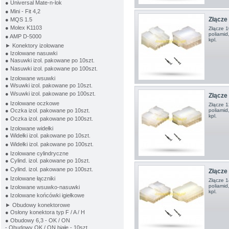
● Universal Mate-n-lok
● Mini - Fit 4,2
Złącze 
● MQS 1.5
● Molex K1103
Złącze 1
poliamid
● AMP D-5000
kpl.
► Konektory izolowane
● Izolowane nasuwki
● Nasuwki izol. pakowane po 10szt.
● Nasuwki izol. pakowane po 100szt.
● Izolowane wsuwki
● Wsuwki izol. pakowane po 10szt.
● Wsuwki izol. pakowane po 100szt.
Złącze 
● Izolowane oczkowe
Złącze 1
poliamid
● Oczka izol. pakowane po 10szt.
kpl.
● Oczka izol. pakowane po 100szt.
● Izolowane widełki
● Widełki izol. pakowane po 10szt.
● Widełki izol. pakowane po 100szt.
● Izolowane cylindryczne
● Cylind. izol. pakowane po 10szt.
● Cylind. izol. pakowane po 100szt.
Złącze 
● Izolowane łączniki
Złącze 1
poliamid
● Izolowane wsuwko-nasuwki
kpl.
● Izolowane końcówki igiełkowe
► Obudowy konektorowe
● Osłony konektora typ F / A / H
● Obudowy 6,3 - OK / ON
- Obudowy OK / ON białe - 10szt.