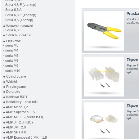
- Seria 4,8 E (zaczep)
- Seria 6,3 A
Praska
- Seria 6,3 E (zaczep)
Praska z
- Seria 9,5 (zaczep)
opakowan
● Wsuwko-nasuwki
- Seria 6,3 I
● Seria 6,3 2xA 1xF
● Oczkowe
- seria M3
- seria M4
- seria M5
Złącze 2
- seria M6
Złącze 2
- seria M8
poliamid
- seria M10
kpl.
● Cylindryczne
● Widełki
● Przykręcane
● Do druku
● Kablowe B311
● Konektory - całe rolki
Złącze 3
● AMP Mcon 1,2
Złącze 3
● AMP Superseal 1.5
poliamid
● AMP MT 1.5 (Micro ISO)
kpl.
● AMP JT 2.8 (ISO)
● AMP JPT 2.8
● AMP SPT 4.8
● AMP Econoseal J MK II 1.8