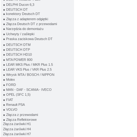
● DELPHI Ducon 6,3
● DEUTSCH DT
● konektory Deutsch DT
● Złącza z adapterem odgiętki
● Złącza Deutsch DT z przewodami
● Narzędzia do demontażu
● Uchwyty / zaślepki
● Praska zaciskowa Deutsch DT
● DEUTSCH DTM
● DEUTSCH DTP
● DEUTSCH HD10
● MTA POWER 800
● LEAR MKS Plus / MKR Plus 1.5
● LEAR VKS Plus / VKR Plus 2.5
● Wtrysk MTA / BOSCH / NIPPON
● Molex
● FORD
● MAN - DAF - SCANIA - IVECO
● OPEL (SFC 1,5)
● FIAT
● Renault PSA
● VOLVO
● Złącza z przewodami
● Złącza Reflektorowe
Złącza żarówki H1
Złącza żarówki H4
Złącza żarówki H7