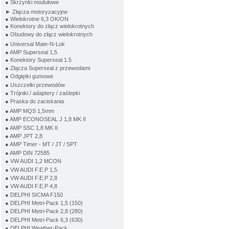
● Skrzynki modułowe
► Złącza motoryzacyjne
● Wielokrotne 6,3 OK/ON
● Konektory do złącz wielokrotnych
● Obudowy do złącz wielokrotnych
● Universal Mate-N-Lok
● AMP Superseal 1,5
● Konektory Superseal 1.5
● Złącza Superseal z przewodami
● Odgiętki gumowe
● Uszczelki przewodów
● Trójniki / adaptery / zaślepki
● Praska do zaciskania
● AMP MQS 1,5mm
● AMP ECONOSEAL J 1,8 MK II
● AMP SSC 1,8 MK II
● AMP JPT 2,8
● AMP Timer - MT / JT / SPT
● AMP DIN 72585
● VW AUDI 1,2 MCON
● VW AUDI F.E.P 1,5
● VW AUDI F.E.P 2,8
● VW AUDI F.E.P 4,8
● DELPHI SICMA F150
● DELPHI Metri-Pack 1,5 (150)
● DELPHI Metri-Pack 2,8 (280)
● DELPHI Metri-Pack 6,3 (630)
● DELPHI Weather-Pack