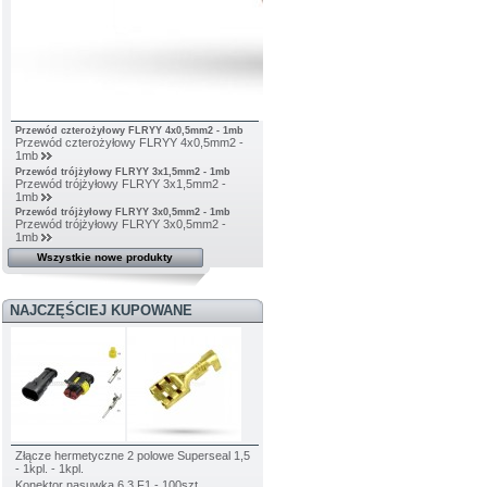
Przewód czterożyłowy FLRYY 4x0,5mm2 - 1mb
Przewód czterożyłowy FLRYY 4x0,5mm2 -
1mb
Przewód trójżyłowy FLRYY 3x1,5mm2 - 1mb
Przewód trójżyłowy FLRYY 3x1,5mm2 -
1mb
Przewód trójżyłowy FLRYY 3x0,5mm2 - 1mb
Przewód trójżyłowy FLRYY 3x0,5mm2 -
1mb
Wszystkie nowe produkty
NAJCZĘŚCIEJ KUPOWANE
Złącze hermetyczne 2 polowe Superseal 1,5
- 1kpl. - 1kpl.
Konektor nasuwka 6,3 F1 - 100szt.