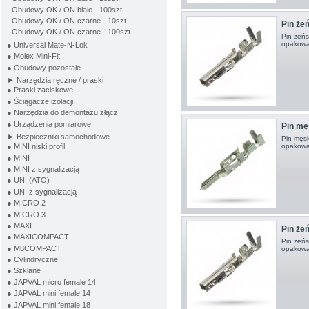
- Obudowy OK / ON białe - 100szt.
- Obudowy OK / ON czarne - 10szt.
Pin żeń
- Obudowy OK / ON czarne - 100szt.
Pin żeńs
opakowa
● Universal Mate-N-Lok
● Molex Mini-Fit
● Obudowy pozostałe
► Narzędzia ręczne / praski
● Praski zaciskowe
● Ściągacze izolacji
● Narzędzia do demontażu złącz
● Urządzenia pomiarowe
Pin męs
► Bezpieczniki samochodowe
Pin męsk
● MINI niski profil
opakowa
● MINI
● MINI z sygnalizacją
● UNI (ATO)
● UNI z sygnalizacją
● MICRO 2
● MICRO 3
● MAXI
Pin żeń
● MAXICOMPACT
Pin żeńs
● M8COMPACT
opakowa
● Cylindryczne
● Szklane
● JAPVAL micro female 14
● JAPVAL mini female 14
● JAPVAL mini female 18