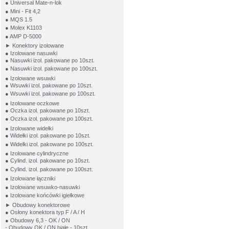
● Universal Mate-n-lok
● Mini - Fit 4,2
● MQS 1.5
● Molex K1103
● AMP D-5000
► Konektory izolowane
● Izolowane nasuwki
● Nasuwki izol. pakowane po 10szt.
● Nasuwki izol. pakowane po 100szt.
● Izolowane wsuwki
● Wsuwki izol. pakowane po 10szt.
● Wsuwki izol. pakowane po 100szt.
● Izolowane oczkowe
● Oczka izol. pakowane po 10szt.
● Oczka izol. pakowane po 100szt.
● Izolowane widełki
● Widełki izol. pakowane po 10szt.
● Widełki izol. pakowane po 100szt.
● Izolowane cylindryczne
● Cylind. izol. pakowane po 10szt.
● Cylind. izol. pakowane po 100szt.
● Izolowane łączniki
● Izolowane wsuwko-nasuwki
● Izolowane końcówki igiełkowe
► Obudowy konektorowe
● Osłony konektora typ F / A / H
● Obudowy 6,3 - OK / ON
- Obudowy OK / ON białe - 10szt.