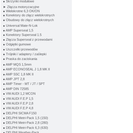
● Skrzynki modułowe
► Złącza motoryzacyjne
● Wielokrotne 6,3 OK/ON
● Konektory do złącz wielokrotnych
● Obudowy do złącz wielokrotnych
● Universal Mate-N-Lok
● AMP Superseal 1,5
● Konektory Superseal 1.5
● Złącza Superseal z przewodami
● Odgiętki gumowe
● Uszczelki przewodów
● Trójniki / adaptery / zaślepki
● Praska do zaciskania
● AMP MQS 1,5mm
● AMP ECONOSEAL J 1,8 MK II
● AMP SSC 1,8 MK II
● AMP JPT 2,8
● AMP Timer - MT / JT / SPT
● AMP DIN 72585
● VW AUDI 1,2 MCON
● VW AUDI F.E.P 1,5
● VW AUDI F.E.P 2,8
● VW AUDI F.E.P 4,8
● DELPHI SICMA F150
● DELPHI Metri-Pack 1,5 (150)
● DELPHI Metri-Pack 2,8 (280)
● DELPHI Metri-Pack 6,3 (630)
● DELPHI Weather-Pack