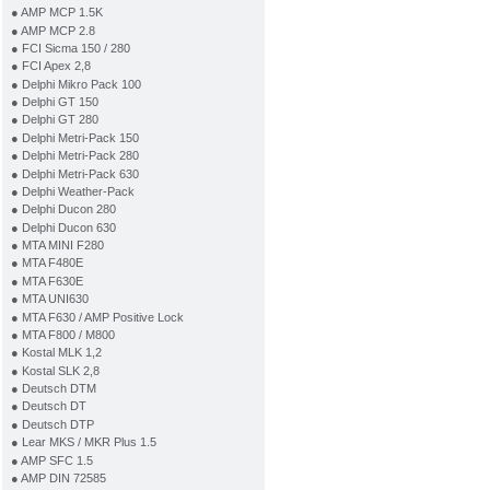
● AMP MCP 1.5K
● AMP MCP 2.8
● FCI Sicma 150 / 280
● FCI Apex 2,8
● Delphi Mikro Pack 100
● Delphi GT 150
● Delphi GT 280
● Delphi Metri-Pack 150
● Delphi Metri-Pack 280
● Delphi Metri-Pack 630
● Delphi Weather-Pack
● Delphi Ducon 280
● Delphi Ducon 630
● MTA MINI F280
● MTA F480E
● MTA F630E
● MTA UNI630
● MTA F630 / AMP Positive Lock
● MTA F800 / M800
● Kostal MLK 1,2
● Kostal SLK 2,8
● Deutsch DTM
● Deutsch DT
● Deutsch DTP
● Lear MKS / MKR Plus 1.5
● AMP SFC 1.5
● AMP DIN 72585