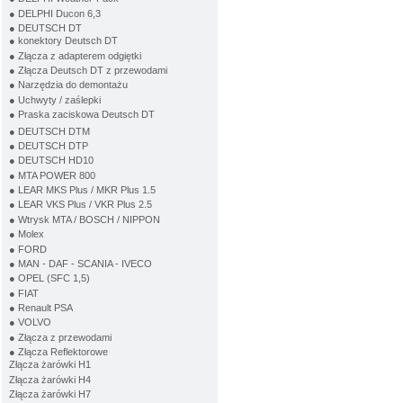
● DELPHI Ducon 6,3
● DEUTSCH DT
● konektory Deutsch DT
● Złącza z adapterem odgiętki
● Złącza Deutsch DT z przewodami
● Narzędzia do demontażu
● Uchwyty / zaślepki
● Praska zaciskowa Deutsch DT
● DEUTSCH DTM
● DEUTSCH DTP
● DEUTSCH HD10
● MTA POWER 800
● LEAR MKS Plus / MKR Plus 1.5
● LEAR VKS Plus / VKR Plus 2.5
● Wtrysk MTA / BOSCH / NIPPON
● Molex
● FORD
● MAN - DAF - SCANIA - IVECO
● OPEL (SFC 1,5)
● FIAT
● Renault PSA
● VOLVO
● Złącza z przewodami
● Złącza Reflektorowe
Złącza żarówki H1
Złącza żarówki H4
Złącza żarówki H7