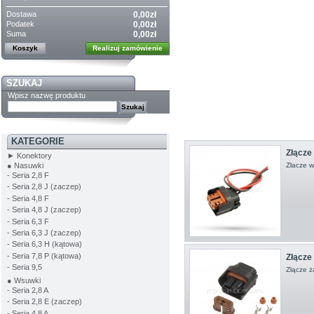
Dostawa
0,00zł
Podatek
0,00zł
Suma
0,00zł
Koszyk
Realizuj zamówienie
SZUKAJ
Wpisz nazwę produktu
KATEGORIE
Złącze 
► Konektory
● Nasuwki
Złacze w
- Seria 2,8 F
- Seria 2,8 J (zaczep)
- Seria 4,8 F
- Seria 4,8 J (zaczep)
- Seria 6,3 F
- Seria 6,3 J (zaczep)
- Seria 6,3 H (kątowa)
- Seria 7,8 P (kątowa)
Złącze 
- Seria 9,5
Złącze ż
● Wsuwki
- Seria 2,8 A
- Seria 2,8 E (zaczep)
- Seria 4,8 A