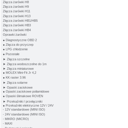
Złącza żarówki H8
Złącza żarówki H9
Złącza żarówki H11
Złącza żarówki H13
Złącza żarówki HB1/HB5
Złącza żarówki HB3
Złącza żarówki HB4
Oprawki żarówki
● Diagnostyczne OBD 2
● Złącza do przyczep
● LPG chłodzenie
● Pozostałe
► Złącza szczelne
► Złącza wodoszczelne do 1m
► Złącza miniaturowe
● MOLEX Mini-Fit Jr 4,2
● KK raster 3.96
► Złącza solarne
► Opaski zaciskowe
● Opaski zaciskowe poliamidowe
● Opaski ślimakowe ROVEN
► Przekaźniki / przełączniki
● Przekaźniki elektryczne 12V / 24V
- 12V standardowe (MINI ISO)
- 24V standardowe (MINI ISO)
- MIKRO (MICRO)
- MAXI