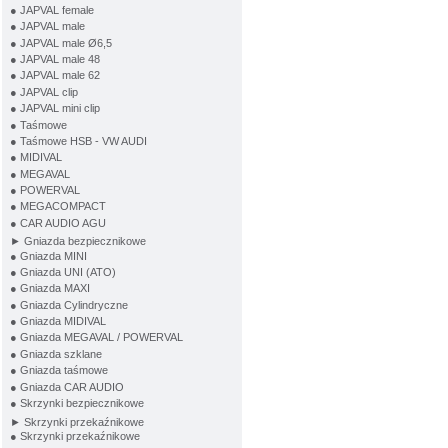
● JAPVAL female
● JAPVAL male
● JAPVAL male Ø6,5
● JAPVAL male 48
● JAPVAL male 62
● JAPVAL clip
● JAPVAL mini clip
● Taśmowe
● Taśmowe HSB - VW AUDI
● MIDIVAL
● MEGAVAL
● POWERVAL
● MEGACOMPACT
● CAR AUDIO AGU
► Gniazda bezpiecznikowe
● Gniazda MINI
● Gniazda UNI (ATO)
● Gniazda MAXI
● Gniazda Cylindryczne
● Gniazda MIDIVAL
● Gniazda MEGAVAL / POWERVAL
● Gniazda szklane
● Gniazda taśmowe
● Gniazda CAR AUDIO
● Skrzynki bezpiecznikowe
► Skrzynki przekaźnikowe
● Skrzynki przekaźnikowe