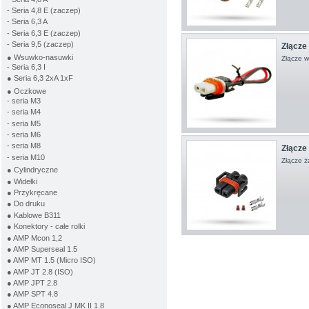
- Seria 4,8 E (zaczep)
- Seria 6,3 A
- Seria 6,3 E (zaczep)
- Seria 9,5 (zaczep)
Złącze 
● Wsuwko-nasuwki
Złącze w
- Seria 6,3 I
● Seria 6,3 2xA 1xF
● Oczkowe
- seria M3
- seria M4
- seria M5
- seria M6
- seria M8
Złącze 
- seria M10
Złącze ż
● Cylindryczne
● Widełki
● Przykręcane
● Do druku
● Kablowe B311
● Konektory - całe rolki
● AMP Mcon 1,2
● AMP Superseal 1.5
● AMP MT 1.5 (Micro ISO)
● AMP JT 2.8 (ISO)
● AMP JPT 2.8
● AMP SPT 4.8
● AMP Econoseal J MK II 1.8