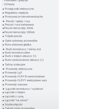
- Podstawki / gniazda
- Uchwyty
● Przełączniki elektryczne
● Regulatory napięcia
● Przerywacze kierunkowskazów
► Peszle / oploty / rury
● Peszel / rura karbowana
●Peszel nierozcięty 10mb
●Peszel nierozcięty 100mb
● Trójniki peszla
● Oplot nylonowy przewodów
● Rura osłonowa gładka
► Rurki termokurcz / taśmy izol.
● Rurki termokurczliwe
● Rurki z klejem obkurcz 3:1
● Rurki cienkościenne obkurcz 2:1
● Taśmy izolacyjne
► Przewody elektryczne
● Przewody LgY
● Przewody FLRY-B samochodowe
● Przewody FLRYY wielożyłowe sam.
● Przewody masowe
► Łączniki termokurcz / szybkozł
● Łączniki z klejem
● Łączniki z cyną
● Łączniki "na zimno"
● Szybkozłączki
● Zakończenia przewodów