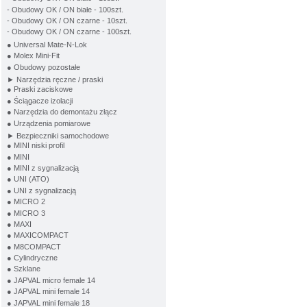
- Obudowy OK / ON białe - 100szt.
- Obudowy OK / ON czarne - 10szt.
- Obudowy OK / ON czarne - 100szt.
● Universal Mate-N-Lok
● Molex Mini-Fit
● Obudowy pozostałe
► Narzędzia ręczne / praski
● Praski zaciskowe
● Ściągacze izolacji
● Narzędzia do demontażu złącz
● Urządzenia pomiarowe
► Bezpieczniki samochodowe
● MINI niski profil
● MINI
● MINI z sygnalizacją
● UNI (ATO)
● UNI z sygnalizacją
● MICRO 2
● MICRO 3
● MAXI
● MAXICOMPACT
● M8COMPACT
● Cylindryczne
● Szklane
● JAPVAL micro female 14
● JAPVAL mini female 14
● JAPVAL mini female 18