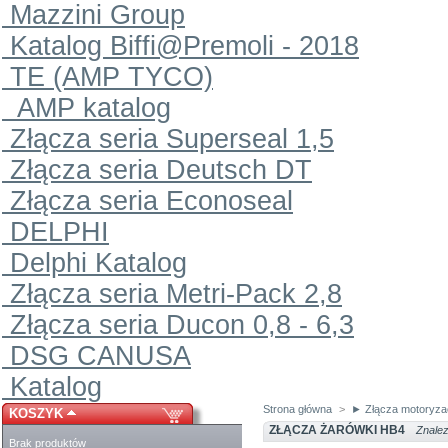
Mazzini Group
Katalog Biffi@Premoli - 2018
TE (AMP TYCO)
AMP katalog
Złącza seria Superseal 1,5
Złącza seria Deutsch DT
Złącza seria Econoseal
DELPHI
Delphi Katalog
Złącza seria Metri-Pack 2,8
Złącza seria Ducon 0,8 - 6,3
DSG CANUSA
Katalog
Strona główna
>
► Złącza motoryza
KOSZYK
ZŁĄCZA ŻARÓWKI HB4
Znalez
Brak produktów