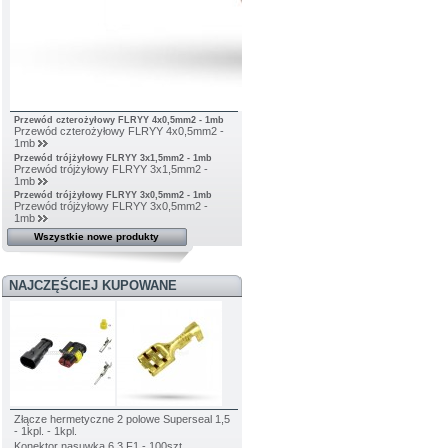
Przewód czterożyłowy FLRYY 4x0,5mm2 - 1mb
Przewód czterożyłowy FLRYY 4x0,5mm2 -
1mb
Przewód trójżyłowy FLRYY 3x1,5mm2 - 1mb
Przewód trójżyłowy FLRYY 3x1,5mm2 -
1mb
Przewód trójżyłowy FLRYY 3x0,5mm2 - 1mb
Przewód trójżyłowy FLRYY 3x0,5mm2 -
1mb
Wszystkie nowe produkty
NAJCZĘŚCIEJ KUPOWANE
Złącze hermetyczne 2 polowe Superseal 1,5
- 1kpl. - 1kpl.
Konektor nasuwka 6,3 F1 - 100szt.