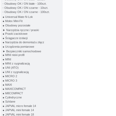
- Obudowy OK / ON białe - 100szt.
- Obudowy OK / ON czarne - 10szt.
- Obudowy OK / ON czarne - 100szt.
● Universal Mate-N-Lok
● Molex Mini-Fit
● Obudowy pozostałe
► Narzędzia ręczne / praski
● Praski zaciskowe
● Ściągacze izolacji
● Narzędzia do demontażu złącz
● Urządzenia pomiarowe
► Bezpieczniki samochodowe
● MINI niski profil
● MINI
● MINI z sygnalizacją
● UNI (ATO)
● UNI z sygnalizacją
● MICRO 2
● MICRO 3
● MAXI
● MAXICOMPACT
● M8COMPACT
● Cylindryczne
● Szklane
● JAPVAL micro female 14
● JAPVAL mini female 14
● JAPVAL mini female 18