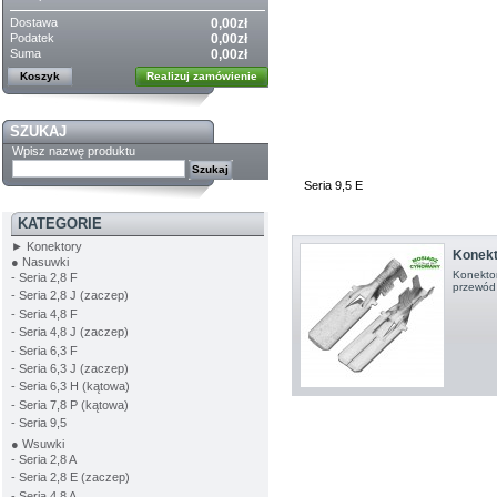
Dostawa
0,00zł
Podatek
0,00zł
Suma
0,00zł
Koszyk
Realizuj zamówienie
SZUKAJ
Wpisz nazwę produktu
Seria 9,5 E
KATEGORIE
► Konektory
Konekt
● Nasuwki
Konektor
- Seria 2,8 F
przewód 
- Seria 2,8 J (zaczep)
- Seria 4,8 F
- Seria 4,8 J (zaczep)
- Seria 6,3 F
- Seria 6,3 J (zaczep)
- Seria 6,3 H (kątowa)
- Seria 7,8 P (kątowa)
- Seria 9,5
● Wsuwki
- Seria 2,8 A
- Seria 2,8 E (zaczep)
- Seria 4,8 A