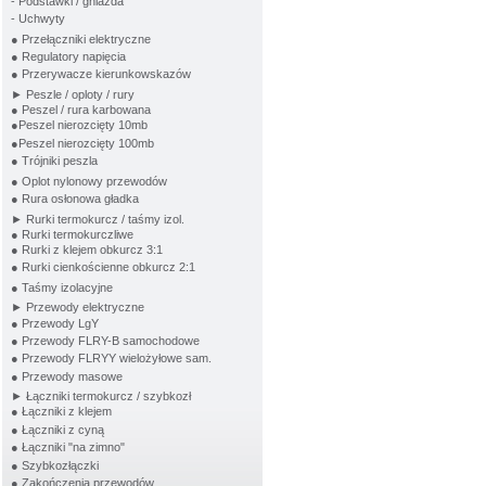
- Podstawki / gniazda
- Uchwyty
● Przełączniki elektryczne
● Regulatory napięcia
● Przerywacze kierunkowskazów
► Peszle / oploty / rury
● Peszel / rura karbowana
●Peszel nierozcięty 10mb
●Peszel nierozcięty 100mb
● Trójniki peszla
● Oplot nylonowy przewodów
● Rura osłonowa gładka
► Rurki termokurcz / taśmy izol.
● Rurki termokurczliwe
● Rurki z klejem obkurcz 3:1
● Rurki cienkościenne obkurcz 2:1
● Taśmy izolacyjne
► Przewody elektryczne
● Przewody LgY
● Przewody FLRY-B samochodowe
● Przewody FLRYY wielożyłowe sam.
● Przewody masowe
► Łączniki termokurcz / szybkozł
● Łączniki z klejem
● Łączniki z cyną
● Łączniki "na zimno"
● Szybkozłączki
● Zakończenia przewodów