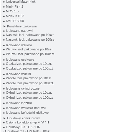
● Universal Mate-n-lok
● Mini - Fit 4,2
● MQS 1.5
● Molex K1103
● AMP D-5000
► Konektory izolowane
● Izolowane nasuwki
● Nasuwki izol. pakowane po 10szt.
● Nasuwki izol. pakowane po 100szt.
● Izolowane wsuwki
● Wsuwki izol. pakowane po 10szt.
● Wsuwki izol. pakowane po 100szt.
● Izolowane oczkowe
● Oczka izol. pakowane po 10szt.
● Oczka izol. pakowane po 100szt.
● Izolowane widełki
● Widełki izol. pakowane po 10szt.
● Widełki izol. pakowane po 100szt.
● Izolowane cylindryczne
● Cylind. izol. pakowane po 10szt.
● Cylind. izol. pakowane po 100szt.
● Izolowane łączniki
● Izolowane wsuwko-nasuwki
● Izolowane końcówki igiełkowe
► Obudowy konektorowe
● Osłony konektora typ F / A / H
● Obudowy 6,3 - OK / ON
- Obudowy OK / ON białe - 10szt.