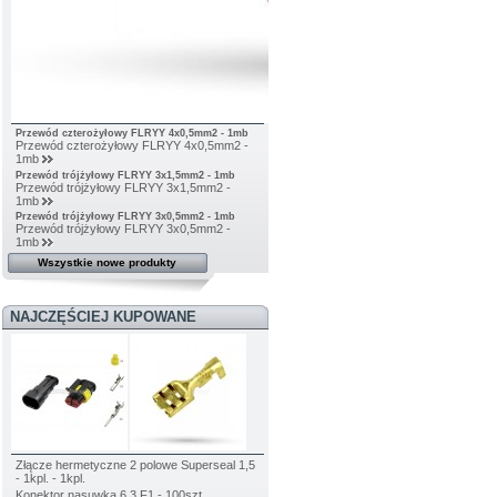
Przewód czterożyłowy FLRYY 4x0,5mm2 - 1mb
Przewód czterożyłowy FLRYY 4x0,5mm2 -
1mb
Przewód trójżyłowy FLRYY 3x1,5mm2 - 1mb
Przewód trójżyłowy FLRYY 3x1,5mm2 -
1mb
Przewód trójżyłowy FLRYY 3x0,5mm2 - 1mb
Przewód trójżyłowy FLRYY 3x0,5mm2 -
1mb
Wszystkie nowe produkty
NAJCZĘŚCIEJ KUPOWANE
Złącze hermetyczne 2 polowe Superseal 1,5
- 1kpl. - 1kpl.
Konektor nasuwka 6,3 F1 - 100szt.