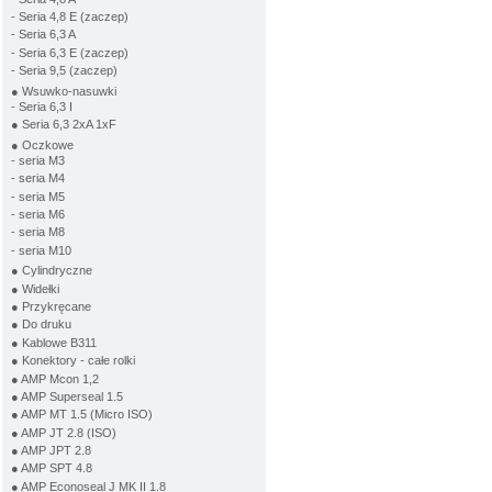
- Seria 4,8 E (zaczep)
- Seria 6,3 A
- Seria 6,3 E (zaczep)
- Seria 9,5 (zaczep)
● Wsuwko-nasuwki
- Seria 6,3 I
● Seria 6,3 2xA 1xF
● Oczkowe
- seria M3
- seria M4
- seria M5
- seria M6
- seria M8
- seria M10
● Cylindryczne
● Widełki
● Przykręcane
● Do druku
● Kablowe B311
● Konektory - całe rolki
● AMP Mcon 1,2
● AMP Superseal 1.5
● AMP MT 1.5 (Micro ISO)
● AMP JT 2.8 (ISO)
● AMP JPT 2.8
● AMP SPT 4.8
● AMP Econoseal J MK II 1.8