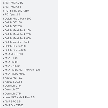
● AMP MCP 1.5K
● AMP MCP 2.8
● FCI Sicma 150 / 280
● FCI Apex 2,8
● Delphi Mikro Pack 100
● Delphi GT 150
● Delphi GT 280
● Delphi Metri-Pack 150
● Delphi Metri-Pack 280
● Delphi Metri-Pack 630
● Delphi Weather-Pack
● Delphi Ducon 280
● Delphi Ducon 630
● MTA MINI F280
● MTA F480E
● MTA F630E
● MTA UNI630
● MTA F630 / AMP Positive Lock
● MTA F800 / M800
● Kostal MLK 1,2
● Kostal SLK 2,8
● Deutsch DTM
● Deutsch DT
● Deutsch DTP
● Lear MKS / MKR Plus 1.5
● AMP SFC 1.5
● AMP DIN 72585