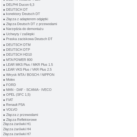
● DELPHI Ducon 6,3
● DEUTSCH DT
● konektory Deutsch DT
● Złącza z adapterem odgiętki
● Złącza Deutsch DT z przewodami
● Narzędzia do demontażu
● Uchwyty / zaślepki
● Praska zaciskowa Deutsch DT
● DEUTSCH DTM
● DEUTSCH DTP
● DEUTSCH HD10
● MTA POWER 800
● LEAR MKS Plus / MKR Plus 1.5
● LEAR VKS Plus / VKR Plus 2.5
● Wtrysk MTA / BOSCH / NIPPON
● Molex
● FORD
● MAN - DAF - SCANIA - IVECO
● OPEL (SFC 1,5)
● FIAT
● Renault PSA
● VOLVO
● Złącza z przewodami
● Złącza Reflektorowe
Złącza żarówki H1
Złącza żarówki H4
Złącza żarówki H7