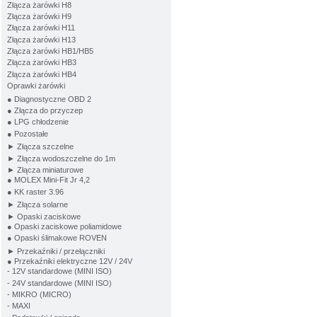
Złącza żarówki H8
Złącza żarówki H9
Złącza żarówki H11
Złącza żarówki H13
Złącza żarówki HB1/HB5
Złącza żarówki HB3
Złącza żarówki HB4
Oprawki żarówki
● Diagnostyczne OBD 2
● Złącza do przyczep
● LPG chłodzenie
● Pozostałe
► Złącza szczelne
► Złącza wodoszczelne do 1m
► Złącza miniaturowe
● MOLEX Mini-Fit Jr 4,2
● KK raster 3.96
► Złącza solarne
► Opaski zaciskowe
● Opaski zaciskowe poliamidowe
● Opaski ślimakowe ROVEN
► Przekaźniki / przełączniki
● Przekaźniki elektryczne 12V / 24V
- 12V standardowe (MINI ISO)
- 24V standardowe (MINI ISO)
- MIKRO (MICRO)
- MAXI