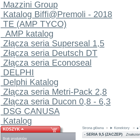
Mazzini Group
Katalog Biffi@Premoli - 2018
TE (AMP TYCO)
AMP katalog
Złącza seria Superseal 1,5
Złącza seria Deutsch DT
Złącza seria Econoseal
DELPHI
Delphi Katalog
Złącza seria Metri-Pack 2,8
Złącza seria Ducon 0,8 - 6,3
DSG CANUSA
Katalog
Strona główna
>
► Konektory
>
●
KOSZYK
- SERIA 9,5 (ZACZEP)
Znalezion
Brak produktów