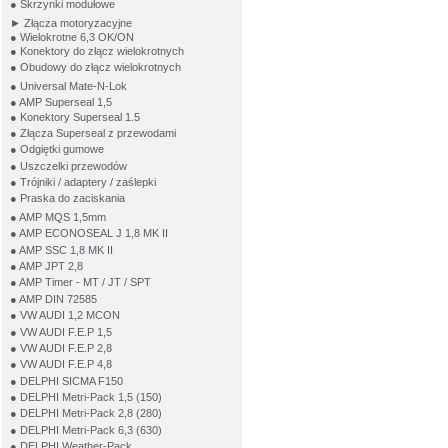
● Skrzynki modułowe
► Złącza motoryzacyjne
● Wielokrotne 6,3 OK/ON
● Konektory do złącz wielokrotnych
● Obudowy do złącz wielokrotnych
● Universal Mate-N-Lok
● AMP Superseal 1,5
● Konektory Superseal 1.5
● Złącza Superseal z przewodami
● Odgiętki gumowe
● Uszczelki przewodów
● Trójniki / adaptery / zaślepki
● Praska do zaciskania
● AMP MQS 1,5mm
● AMP ECONOSEAL J 1,8 MK II
● AMP SSC 1,8 MK II
● AMP JPT 2,8
● AMP Timer - MT / JT / SPT
● AMP DIN 72585
● VW AUDI 1,2 MCON
● VW AUDI F.E.P 1,5
● VW AUDI F.E.P 2,8
● VW AUDI F.E.P 4,8
● DELPHI SICMA F150
● DELPHI Metri-Pack 1,5 (150)
● DELPHI Metri-Pack 2,8 (280)
● DELPHI Metri-Pack 6,3 (630)
● DELPHI Weather-Pack