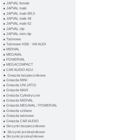
● JAPVAL female
● JAPVAL male
● JAPVAL male Ø6,5
● JAPVAL male 48
● JAPVAL male 62
● JAPVAL clip
● JAPVAL mini clip
● Taśmowe
● Taśmowe HSB - VW AUDI
● MIDIVAL
● MEGAVAL
● POWERVAL
● MEGACOMPACT
● CAR AUDIO AGU
► Gniazda bezpiecznikowe
● Gniazda MINI
● Gniazda UNI (ATO)
● Gniazda MAXI
● Gniazda Cylindryczne
● Gniazda MIDIVAL
● Gniazda MEGAVAL / POWERVAL
● Gniazda szklane
● Gniazda taśmowe
● Gniazda CAR AUDIO
● Skrzynki bezpiecznikowe
► Skrzynki przekaźnikowe
● Skrzynki przekaźnikowe