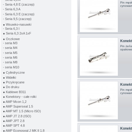
Pin męsk
- Seria 4,8 E (zaczep)
cynowany
- Seria 6,3 A
- Seria 6,3 E (zaczep)
- Seria 9,5 (zaczep)
● Wsuwko-nasuwki
- Seria 6,3 I
● Seria 6,3 2xA 1xF
● Oczkowe
Konekto
- seria M3
Pin żeńs
- seria M4
opakowan
- seria M5
- seria M6
- seria M8
- seria M10
● Cylindryczne
● Widełki
● Przykręcane
Konekto
● Do druku
Pin męsk
● Kablowe B311
cynowan
● Konektory - całe rolki
● AMP Mcon 1,2
● AMP Superseal 1.5
● AMP MT 1.5 (Micro ISO)
● AMP JT 2.8 (ISO)
● AMP JPT 2.8
● AMP SPT 4.8
Konekto
● AMP Econoseal J MK II 1.8