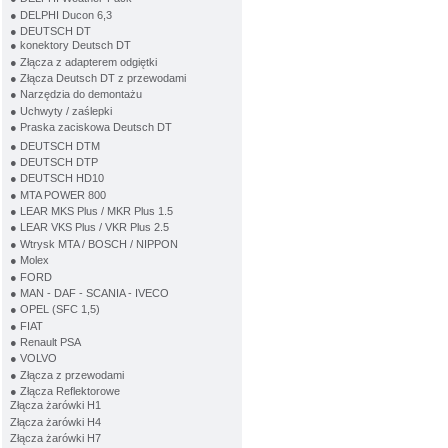
● DELPHI Ducon 6,3
● DEUTSCH DT
● konektory Deutsch DT
● Złącza z adapterem odgiętki
● Złącza Deutsch DT z przewodami
● Narzędzia do demontażu
● Uchwyty / zaślepki
● Praska zaciskowa Deutsch DT
● DEUTSCH DTM
● DEUTSCH DTP
● DEUTSCH HD10
● MTA POWER 800
● LEAR MKS Plus / MKR Plus 1.5
● LEAR VKS Plus / VKR Plus 2.5
● Wtrysk MTA / BOSCH / NIPPON
● Molex
● FORD
● MAN - DAF - SCANIA - IVECO
● OPEL (SFC 1,5)
● FIAT
● Renault PSA
● VOLVO
● Złącza z przewodami
● Złącza Reflektorowe
Złącza żarówki H1
Złącza żarówki H4
Złącza żarówki H7