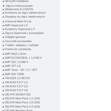
● Skrzynki modułowe
► Złącza motoryzacyjne
● Wielokrotne 6,3 OK/ON
● Konektory do złącz wielokrotnych
● Obudowy do złącz wielokrotnych
● Universal Mate-N-Lok
● AMP Superseal 1,5
● Konektory Superseal 1.5
● Złącza Superseal z przewodami
● Odgiętki gumowe
● Uszczelki przewodów
● Trójniki / adaptery / zaślepki
● Praska do zaciskania
● AMP MQS 1,5mm
● AMP ECONOSEAL J 1,8 MK II
● AMP SSC 1,8 MK II
● AMP JPT 2,8
● AMP Timer - MT / JT / SPT
● AMP DIN 72585
● VW AUDI 1,2 MCON
● VW AUDI F.E.P 1,5
● VW AUDI F.E.P 2,8
● VW AUDI F.E.P 4,8
● DELPHI SICMA F150
● DELPHI Metri-Pack 1,5 (150)
● DELPHI Metri-Pack 2,8 (280)
● DELPHI Metri-Pack 6,3 (630)
● DELPHI Weather-Pack