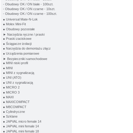
- Obudowy OK / ON białe - 100szt.
- Obudowy OK / ON czarne - 10szt.
- Obudowy OK / ON czarne - 100szt.
● Universal Mate-N-Lok
● Molex Mini-Fit
● Obudowy pozostałe
► Narzędzia ręczne / praski
● Praski zaciskowe
● Ściągacze izolacji
● Narzędzia do demontażu złącz
● Urządzenia pomiarowe
► Bezpieczniki samochodowe
● MINI niski profil
● MINI
● MINI z sygnalizacją
● UNI (ATO)
● UNI z sygnalizacją
● MICRO 2
● MICRO 3
● MAXI
● MAXICOMPACT
● M8COMPACT
● Cylindryczne
● Szklane
● JAPVAL micro female 14
● JAPVAL mini female 14
● JAPVAL mini female 18