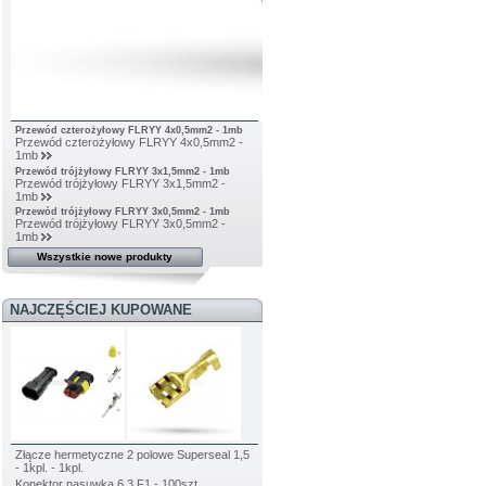
Przewód czterożyłowy FLRYY 4x0,5mm2 - 1mb
Przewód czterożyłowy FLRYY 4x0,5mm2 -
1mb
Przewód trójżyłowy FLRYY 3x1,5mm2 - 1mb
Przewód trójżyłowy FLRYY 3x1,5mm2 -
1mb
Przewód trójżyłowy FLRYY 3x0,5mm2 - 1mb
Przewód trójżyłowy FLRYY 3x0,5mm2 -
1mb
Wszystkie nowe produkty
NAJCZĘŚCIEJ KUPOWANE
Złącze hermetyczne 2 polowe Superseal 1,5
- 1kpl. - 1kpl.
Konektor nasuwka 6,3 F1 - 100szt.