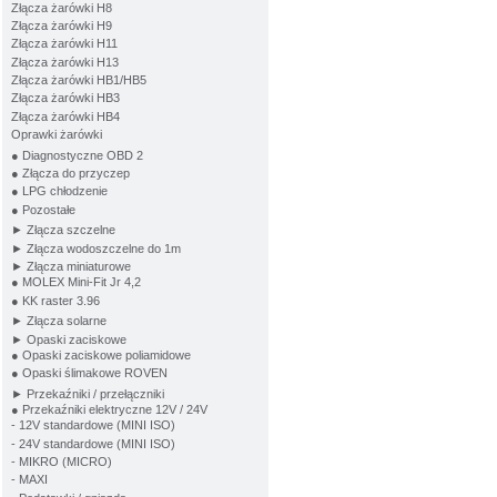
Złącza żarówki H8
Złącza żarówki H9
Złącza żarówki H11
Złącza żarówki H13
Złącza żarówki HB1/HB5
Złącza żarówki HB3
Złącza żarówki HB4
Oprawki żarówki
● Diagnostyczne OBD 2
● Złącza do przyczep
● LPG chłodzenie
● Pozostałe
► Złącza szczelne
► Złącza wodoszczelne do 1m
► Złącza miniaturowe
● MOLEX Mini-Fit Jr 4,2
● KK raster 3.96
► Złącza solarne
► Opaski zaciskowe
● Opaski zaciskowe poliamidowe
● Opaski ślimakowe ROVEN
► Przekaźniki / przełączniki
● Przekaźniki elektryczne 12V / 24V
- 12V standardowe (MINI ISO)
- 24V standardowe (MINI ISO)
- MIKRO (MICRO)
- MAXI