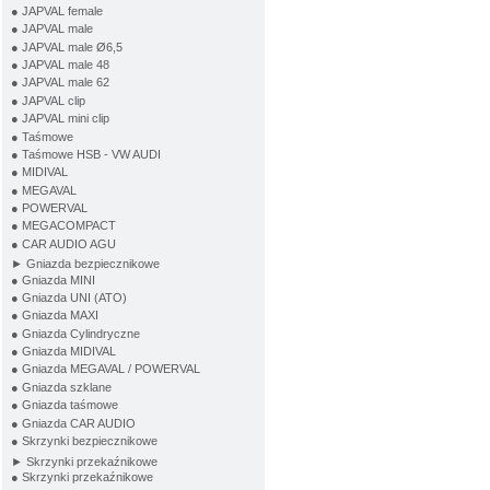
● JAPVAL female
● JAPVAL male
● JAPVAL male Ø6,5
● JAPVAL male 48
● JAPVAL male 62
● JAPVAL clip
● JAPVAL mini clip
● Taśmowe
● Taśmowe HSB - VW AUDI
● MIDIVAL
● MEGAVAL
● POWERVAL
● MEGACOMPACT
● CAR AUDIO AGU
► Gniazda bezpiecznikowe
● Gniazda MINI
● Gniazda UNI (ATO)
● Gniazda MAXI
● Gniazda Cylindryczne
● Gniazda MIDIVAL
● Gniazda MEGAVAL / POWERVAL
● Gniazda szklane
● Gniazda taśmowe
● Gniazda CAR AUDIO
● Skrzynki bezpiecznikowe
► Skrzynki przekaźnikowe
● Skrzynki przekaźnikowe