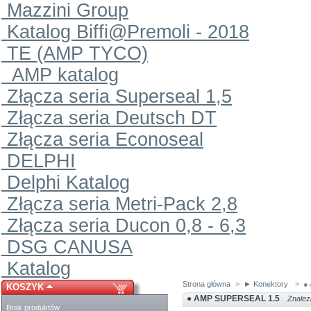
Mazzini Group
Katalog Biffi@Premoli - 2018
TE (AMP TYCO)
AMP katalog
Złącza seria Superseal 1,5
Złącza seria Deutsch DT
Złącza seria Econoseal
DELPHI
Delphi Katalog
Złącza seria Metri-Pack 2,8
Złącza seria Ducon 0,8 - 6,3
DSG CANUSA
Katalog
Strona główna
>
► Konektory
>
●
KOSZYK
● AMP SUPERSEAL 1.5
Znalez
Brak produktów