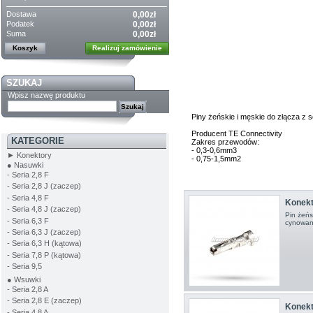
Dostawa
0,00zł
Podatek
0,00zł
Suma
0,00zł
Koszyk
Realizuj zamówienie
SZUKAJ
Wpisz nazwę produktu
Piny żeńskie i męskie do złącza z s
Producent TE Connectivity
KATEGORIE
Zakres przewodów:
- 0,3-0,6mm3
► Konektory
- 0,75-1,5mm2
● Nasuwki
- Seria 2,8 F
- Seria 2,8 J (zaczep)
- Seria 4,8 F
Konekto
- Seria 4,8 J (zaczep)
Pin żeńs
- Seria 6,3 F
cynowany
- Seria 6,3 J (zaczep)
- Seria 6,3 H (kątowa)
- Seria 7,8 P (kątowa)
- Seria 9,5
● Wsuwki
- Seria 2,8 A
- Seria 2,8 E (zaczep)
Konekto
- Seria 4,8 A