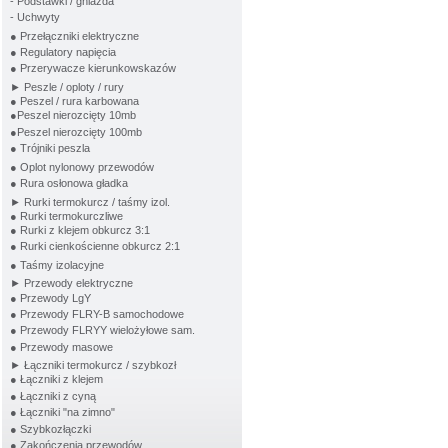
- Podstawki / gniazda
- Uchwyty
● Przełączniki elektryczne
● Regulatory napięcia
● Przerywacze kierunkowskazów
► Peszle / oploty / rury
● Peszel / rura karbowana
●Peszel nierozcięty 10mb
●Peszel nierozcięty 100mb
● Trójniki peszla
● Oplot nylonowy przewodów
● Rura osłonowa gładka
► Rurki termokurcz / taśmy izol.
● Rurki termokurczliwe
● Rurki z klejem obkurcz 3:1
● Rurki cienkościenne obkurcz 2:1
● Taśmy izolacyjne
► Przewody elektryczne
● Przewody LgY
● Przewody FLRY-B samochodowe
● Przewody FLRYY wielożyłowe sam.
● Przewody masowe
► Łączniki termokurcz / szybkozł
● Łączniki z klejem
● Łączniki z cyną
● Łączniki "na zimno"
● Szybkozłączki
● Zakończenia przewodów