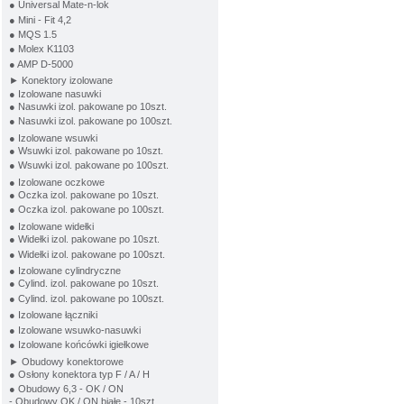
● Universal Mate-n-lok
● Mini - Fit 4,2
● MQS 1.5
● Molex K1103
● AMP D-5000
► Konektory izolowane
● Izolowane nasuwki
● Nasuwki izol. pakowane po 10szt.
● Nasuwki izol. pakowane po 100szt.
● Izolowane wsuwki
● Wsuwki izol. pakowane po 10szt.
● Wsuwki izol. pakowane po 100szt.
● Izolowane oczkowe
● Oczka izol. pakowane po 10szt.
● Oczka izol. pakowane po 100szt.
● Izolowane widełki
● Widełki izol. pakowane po 10szt.
● Widełki izol. pakowane po 100szt.
● Izolowane cylindryczne
● Cylind. izol. pakowane po 10szt.
● Cylind. izol. pakowane po 100szt.
● Izolowane łączniki
● Izolowane wsuwko-nasuwki
● Izolowane końcówki igiełkowe
► Obudowy konektorowe
● Osłony konektora typ F / A / H
● Obudowy 6,3 - OK / ON
- Obudowy OK / ON białe - 10szt.