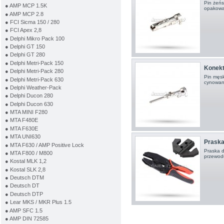
Pin żeńs
● AMP MCP 1.5K
opakowan
● AMP MCP 2.8
● FCI Sicma 150 / 280
● FCI Apex 2,8
● Delphi Mikro Pack 100
● Delphi GT 150
● Delphi GT 280
● Delphi Metri-Pack 150
Konekto
● Delphi Metri-Pack 280
Pin męsk
● Delphi Metri-Pack 630
cynowan
● Delphi Weather-Pack
● Delphi Ducon 280
● Delphi Ducon 630
● MTA MINI F280
● MTA F480E
● MTA F630E
● MTA UNI630
Praska
● MTA F630 / AMP Positive Lock
Praska d
● MTA F800 / M800
przewodu
● Kostal MLK 1,2
● Kostal SLK 2,8
● Deutsch DTM
● Deutsch DT
● Deutsch DTP
● Lear MKS / MKR Plus 1.5
● AMP SFC 1.5
● AMP DIN 72585