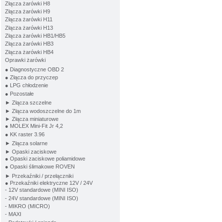
Złącza żarówki H8
Złącza żarówki H9
Złącza żarówki H11
Złącza żarówki H13
Złącza żarówki HB1/HB5
Złącza żarówki HB3
Złącza żarówki HB4
Oprawki żarówki
● Diagnostyczne OBD 2
● Złącza do przyczep
● LPG chłodzenie
● Pozostałe
► Złącza szczelne
► Złącza wodoszczelne do 1m
► Złącza miniaturowe
● MOLEX Mini-Fit Jr 4,2
● KK raster 3.96
► Złącza solarne
► Opaski zaciskowe
● Opaski zaciskowe poliamidowe
● Opaski ślimakowe ROVEN
► Przekaźniki / przełączniki
● Przekaźniki elektryczne 12V / 24V
- 12V standardowe (MINI ISO)
- 24V standardowe (MINI ISO)
- MIKRO (MICRO)
- MAXI