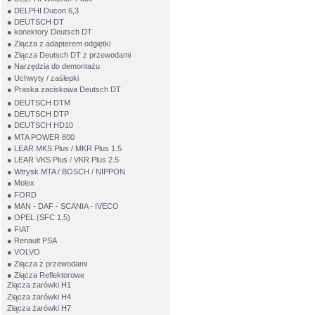
● DELPHI Ducon 6,3
● DEUTSCH DT
● konektory Deutsch DT
● Złącza z adapterem odgiętki
● Złącza Deutsch DT z przewodami
● Narzędzia do demontażu
● Uchwyty / zaślepki
● Praska zaciskowa Deutsch DT
● DEUTSCH DTM
● DEUTSCH DTP
● DEUTSCH HD10
● MTA POWER 800
● LEAR MKS Plus / MKR Plus 1.5
● LEAR VKS Plus / VKR Plus 2.5
● Wtrysk MTA / BOSCH / NIPPON
● Molex
● FORD
● MAN - DAF - SCANIA - IVECO
● OPEL (SFC 1,5)
● FIAT
● Renault PSA
● VOLVO
● Złącza z przewodami
● Złącza Reflektorowe
Złącza żarówki H1
Złącza żarówki H4
Złącza żarówki H7