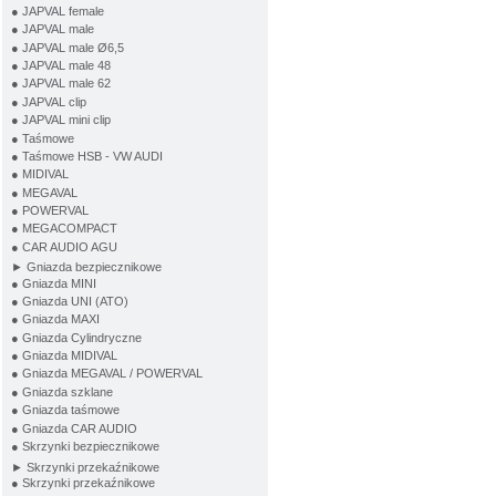
● JAPVAL female
● JAPVAL male
● JAPVAL male Ø6,5
● JAPVAL male 48
● JAPVAL male 62
● JAPVAL clip
● JAPVAL mini clip
● Taśmowe
● Taśmowe HSB - VW AUDI
● MIDIVAL
● MEGAVAL
● POWERVAL
● MEGACOMPACT
● CAR AUDIO AGU
► Gniazda bezpiecznikowe
● Gniazda MINI
● Gniazda UNI (ATO)
● Gniazda MAXI
● Gniazda Cylindryczne
● Gniazda MIDIVAL
● Gniazda MEGAVAL / POWERVAL
● Gniazda szklane
● Gniazda taśmowe
● Gniazda CAR AUDIO
● Skrzynki bezpiecznikowe
► Skrzynki przekaźnikowe
● Skrzynki przekaźnikowe