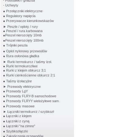
- Podstawki / gniazda
- Uchwyty
● Przełączniki elektryczne
● Regulatory napięcia
● Przerywacze kierunkowskazów
► Peszle / oploty / rury
● Peszel / rura karbowana
●Peszel nierozcięty 10mb
●Peszel nierozcięty 100mb
● Trójniki peszla
● Oplot nylonowy przewodów
● Rura osłonowa gładka
► Rurki termokurcz / taśmy izol.
● Rurki termokurczliwe
● Rurki z klejem obkurcz 3:1
● Rurki cienkościenne obkurcz 2:1
● Taśmy izolacyjne
► Przewody elektryczne
● Przewody LgY
● Przewody FLRY-B samochodowe
● Przewody FLRYY wielożyłowe sam.
● Przewody masowe
► Łączniki termokurcz / szybkozł
● Łączniki z klejem
● Łączniki z cyną
● Łączniki "na zimno"
● Szybkozłączki
● Zakończenia przewodów