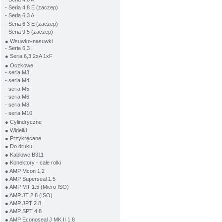
- Seria 4,8 E (zaczep)
- Seria 6,3 A
- Seria 6,3 E (zaczep)
- Seria 9,5 (zaczep)
● Wsuwko-nasuwki
- Seria 6,3 I
● Seria 6,3 2xA 1xF
● Oczkowe
- seria M3
- seria M4
- seria M5
- seria M6
- seria M8
- seria M10
● Cylindryczne
● Widełki
● Przykręcane
● Do druku
● Kablowe B311
● Konektory - całe rolki
● AMP Mcon 1,2
● AMP Superseal 1.5
● AMP MT 1.5 (Micro ISO)
● AMP JT 2.8 (ISO)
● AMP JPT 2.8
● AMP SPT 4.8
● AMP Econoseal J MK II 1.8