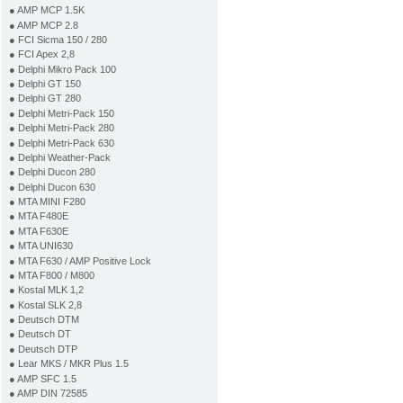
● AMP MCP 1.5K
● AMP MCP 2.8
● FCI Sicma 150 / 280
● FCI Apex 2,8
● Delphi Mikro Pack 100
● Delphi GT 150
● Delphi GT 280
● Delphi Metri-Pack 150
● Delphi Metri-Pack 280
● Delphi Metri-Pack 630
● Delphi Weather-Pack
● Delphi Ducon 280
● Delphi Ducon 630
● MTA MINI F280
● MTA F480E
● MTA F630E
● MTA UNI630
● MTA F630 / AMP Positive Lock
● MTA F800 / M800
● Kostal MLK 1,2
● Kostal SLK 2,8
● Deutsch DTM
● Deutsch DT
● Deutsch DTP
● Lear MKS / MKR Plus 1.5
● AMP SFC 1.5
● AMP DIN 72585