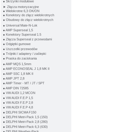
● Skrzynki modułowe
► Złącza motoryzacyjne
● Wielokrotne 6,3 OK/ON
● Konektory do złącz wielokrotnych
● Obudowy do złącz wielokrotnych
● Universal Mate-N-Lok
● AMP Superseal 1,5
● Konektory Superseal 1.5
● Złącza Superseal z przewodami
● Odgiętki gumowe
● Uszczelki przewodów
● Trójniki / adaptery / zaślepki
● Praska do zaciskania
● AMP MQS 1,5mm
● AMP ECONOSEAL J 1,8 MK II
● AMP SSC 1,8 MK II
● AMP JPT 2,8
● AMP Timer - MT / JT / SPT
● AMP DIN 72585
● VW AUDI 1,2 MCON
● VW AUDI F.E.P 1,5
● VW AUDI F.E.P 2,8
● VW AUDI F.E.P 4,8
● DELPHI SICMA F150
● DELPHI Metri-Pack 1,5 (150)
● DELPHI Metri-Pack 2,8 (280)
● DELPHI Metri-Pack 6,3 (630)
● DELPHI Weather-Pack