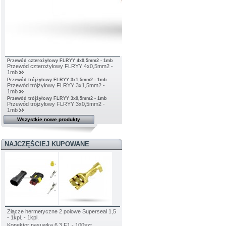
Przewód czterożyłowy FLRYY 4x0,5mm2 - 1mb
Przewód czterożyłowy FLRYY 4x0,5mm2 -
1mb
Przewód trójżyłowy FLRYY 3x1,5mm2 - 1mb
Przewód trójżyłowy FLRYY 3x1,5mm2 -
1mb
Przewód trójżyłowy FLRYY 3x0,5mm2 - 1mb
Przewód trójżyłowy FLRYY 3x0,5mm2 -
1mb
Wszystkie nowe produkty
NAJCZĘŚCIEJ KUPOWANE
Złącze hermetyczne 2 polowe Superseal 1,5
- 1kpl. - 1kpl.
Konektor nasuwka 6,3 F1 - 100szt.