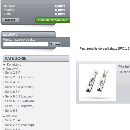
Dostawa
0,00zł
Podatek
0,00zł
Suma
0,00zł
Koszyk
Realizuj zamówienie
SZUKAJ
Wpisz nazwę produktu
Piny żeńskie do serii złącz SFC 1.5
KATEGORIE
► Konektory
Pin żeń
● Nasuwki
Pin żeńs
- Seria 2,8 F
- Seria 2,8 J (zaczep)
- Seria 4,8 F
- Seria 4,8 J (zaczep)
- Seria 6,3 F
- Seria 6,3 J (zaczep)
- Seria 6,3 H (kątowa)
- Seria 7,8 P (kątowa)
- Seria 9,5
● Wsuwki
- Seria 2,8 A
- Seria 2,8 E (zaczep)
- Seria 4,8 A