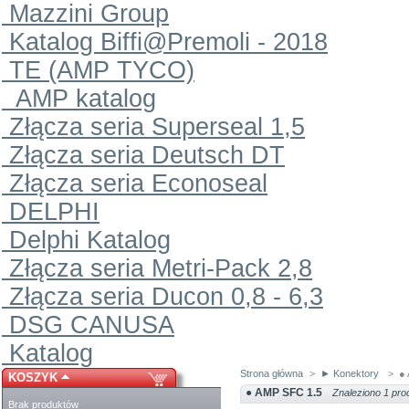
Mazzini Group
Katalog Biffi@Premoli - 2018
TE (AMP TYCO)
AMP katalog
Złącza seria Superseal 1,5
Złącza seria Deutsch DT
Złącza seria Econoseal
DELPHI
Delphi Katalog
Złącza seria Metri-Pack 2,8
Złącza seria Ducon 0,8 - 6,3
DSG CANUSA
Katalog
Strona główna
>
► Konektory
>
●
KOSZYK
● AMP SFC 1.5
Znaleziono 1 pro
Brak produktów