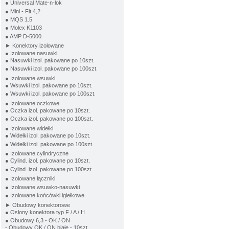
● Universal Mate-n-lok
● Mini - Fit 4,2
● MQS 1.5
● Molex K1103
● AMP D-5000
► Konektory izolowane
● Izolowane nasuwki
● Nasuwki izol. pakowane po 10szt.
● Nasuwki izol. pakowane po 100szt.
● Izolowane wsuwki
● Wsuwki izol. pakowane po 10szt.
● Wsuwki izol. pakowane po 100szt.
● Izolowane oczkowe
● Oczka izol. pakowane po 10szt.
● Oczka izol. pakowane po 100szt.
● Izolowane widełki
● Widełki izol. pakowane po 10szt.
● Widełki izol. pakowane po 100szt.
● Izolowane cylindryczne
● Cylind. izol. pakowane po 10szt.
● Cylind. izol. pakowane po 100szt.
● Izolowane łączniki
● Izolowane wsuwko-nasuwki
● Izolowane końcówki igiełkowe
► Obudowy konektorowe
● Osłony konektora typ F / A / H
● Obudowy 6,3 - OK / ON
- Obudowy OK / ON białe - 10szt.