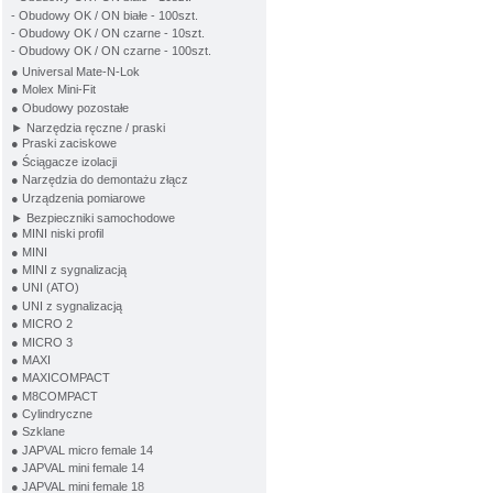
- Obudowy OK / ON białe - 100szt.
- Obudowy OK / ON czarne - 10szt.
- Obudowy OK / ON czarne - 100szt.
● Universal Mate-N-Lok
● Molex Mini-Fit
● Obudowy pozostałe
► Narzędzia ręczne / praski
● Praski zaciskowe
● Ściągacze izolacji
● Narzędzia do demontażu złącz
● Urządzenia pomiarowe
► Bezpieczniki samochodowe
● MINI niski profil
● MINI
● MINI z sygnalizacją
● UNI (ATO)
● UNI z sygnalizacją
● MICRO 2
● MICRO 3
● MAXI
● MAXICOMPACT
● M8COMPACT
● Cylindryczne
● Szklane
● JAPVAL micro female 14
● JAPVAL mini female 14
● JAPVAL mini female 18