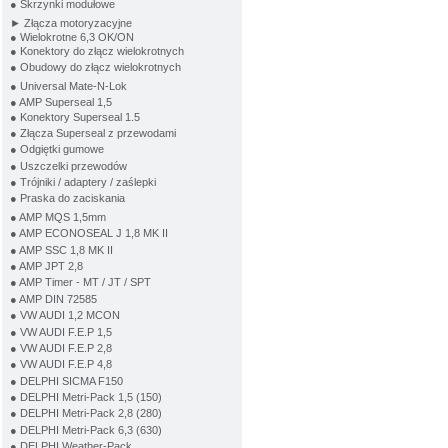
● Skrzynki modułowe
► Złącza motoryzacyjne
● Wielokrotne 6,3 OK/ON
● Konektory do złącz wielokrotnych
● Obudowy do złącz wielokrotnych
● Universal Mate-N-Lok
● AMP Superseal 1,5
● Konektory Superseal 1.5
● Złącza Superseal z przewodami
● Odgiętki gumowe
● Uszczelki przewodów
● Trójniki / adaptery / zaślepki
● Praska do zaciskania
● AMP MQS 1,5mm
● AMP ECONOSEAL J 1,8 MK II
● AMP SSC 1,8 MK II
● AMP JPT 2,8
● AMP Timer - MT / JT / SPT
● AMP DIN 72585
● VW AUDI 1,2 MCON
● VW AUDI F.E.P 1,5
● VW AUDI F.E.P 2,8
● VW AUDI F.E.P 4,8
● DELPHI SICMA F150
● DELPHI Metri-Pack 1,5 (150)
● DELPHI Metri-Pack 2,8 (280)
● DELPHI Metri-Pack 6,3 (630)
● DELPHI Weather-Pack