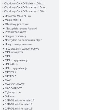
- Obudowy OK / ON białe - 100szt.
- Obudowy OK / ON czarne - 10szt.
- Obudowy OK / ON czarne - 100szt.
● Universal Mate-N-Lok
● Molex Mini-Fit
● Obudowy pozostałe
► Narzędzia ręczne / praski
● Praski zaciskowe
● Ściągacze izolacji
● Narzędzia do demontażu złącz
● Urządzenia pomiarowe
► Bezpieczniki samochodowe
● MINI niski profil
● MINI
● MINI z sygnalizacją
● UNI (ATO)
● UNI z sygnalizacją
● MICRO 2
● MICRO 3
● MAXI
● MAXICOMPACT
● M8COMPACT
● Cylindryczne
● Szklane
● JAPVAL micro female 14
● JAPVAL mini female 14
● JAPVAL mini female 18