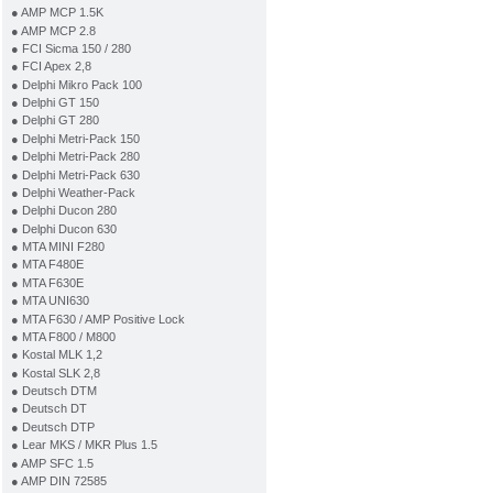
● AMP MCP 1.5K
● AMP MCP 2.8
● FCI Sicma 150 / 280
● FCI Apex 2,8
● Delphi Mikro Pack 100
● Delphi GT 150
● Delphi GT 280
● Delphi Metri-Pack 150
● Delphi Metri-Pack 280
● Delphi Metri-Pack 630
● Delphi Weather-Pack
● Delphi Ducon 280
● Delphi Ducon 630
● MTA MINI F280
● MTA F480E
● MTA F630E
● MTA UNI630
● MTA F630 / AMP Positive Lock
● MTA F800 / M800
● Kostal MLK 1,2
● Kostal SLK 2,8
● Deutsch DTM
● Deutsch DT
● Deutsch DTP
● Lear MKS / MKR Plus 1.5
● AMP SFC 1.5
● AMP DIN 72585