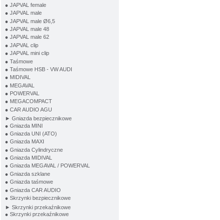
● JAPVAL female
● JAPVAL male
● JAPVAL male Ø6,5
● JAPVAL male 48
● JAPVAL male 62
● JAPVAL clip
● JAPVAL mini clip
● Taśmowe
● Taśmowe HSB - VW AUDI
● MIDIVAL
● MEGAVAL
● POWERVAL
● MEGACOMPACT
● CAR AUDIO AGU
► Gniazda bezpiecznikowe
● Gniazda MINI
● Gniazda UNI (ATO)
● Gniazda MAXI
● Gniazda Cylindryczne
● Gniazda MIDIVAL
● Gniazda MEGAVAL / POWERVAL
● Gniazda szklane
● Gniazda taśmowe
● Gniazda CAR AUDIO
● Skrzynki bezpiecznikowe
► Skrzynki przekaźnikowe
● Skrzynki przekaźnikowe