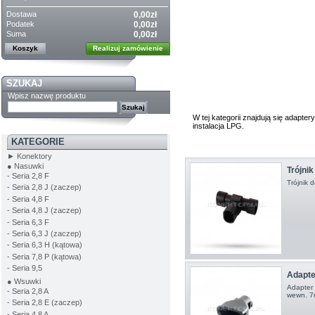
Dostawa
0,00zł
Podatek
0,00zł
Suma
0,00zł
Koszyk
Realizuj zamówienie
SZUKAJ
Wpisz nazwę produktu
W tej kategorii znajdują się adapte
instalacja LPG.
KATEGORIE
► Konektory
● Nasuwki
Trójnik
- Seria 2,8 F
Trójnik 
- Seria 2,8 J (zaczep)
- Seria 4,8 F
- Seria 4,8 J (zaczep)
- Seria 6,3 F
- Seria 6,3 J (zaczep)
- Seria 6,3 H (kątowa)
- Seria 7,8 P (kątowa)
- Seria 9,5
Adapter
● Wsuwki
Adapter 
- Seria 2,8 A
wewn. 7m
- Seria 2,8 E (zaczep)
- Seria 4,8 A