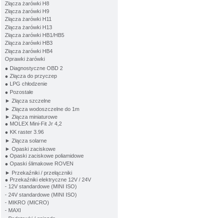
Złącza żarówki H8
Złącza żarówki H9
Złącza żarówki H11
Złącza żarówki H13
Złącza żarówki HB1/HB5
Złącza żarówki HB3
Złącza żarówki HB4
Oprawki żarówki
● Diagnostyczne OBD 2
● Złącza do przyczep
● LPG chłodzenie
● Pozostałe
► Złącza szczelne
► Złącza wodoszczelne do 1m
► Złącza miniaturowe
● MOLEX Mini-Fit Jr 4,2
● KK raster 3.96
► Złącza solarne
► Opaski zaciskowe
● Opaski zaciskowe poliamidowe
● Opaski ślimakowe ROVEN
► Przekaźniki / przełączniki
● Przekaźniki elektryczne 12V / 24V
- 12V standardowe (MINI ISO)
- 24V standardowe (MINI ISO)
- MIKRO (MICRO)
- MAXI