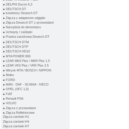
● DELPHI Ducon 6,3
● DEUTSCH DT
● konektory Deutsch DT
● Złącza z adapterem odgiętki
● Złącza Deutsch DT z przewodami
● Narzędzia do demontażu
● Uchwyty / zaślepki
● Praska zaciskowa Deutsch DT
● DEUTSCH DTM
● DEUTSCH DTP
● DEUTSCH HD10
● MTA POWER 800
● LEAR MKS Plus / MKR Plus 1.5
● LEAR VKS Plus / VKR Plus 2.5
● Wtrysk MTA / BOSCH / NIPPON
● Molex
● FORD
● MAN - DAF - SCANIA - IVECO
● OPEL (SFC 1,5)
● FIAT
● Renault PSA
● VOLVO
● Złącza z przewodami
● Złącza Reflektorowe
Złącza żarówki H1
Złącza żarówki H4
Złącza żarówki H7