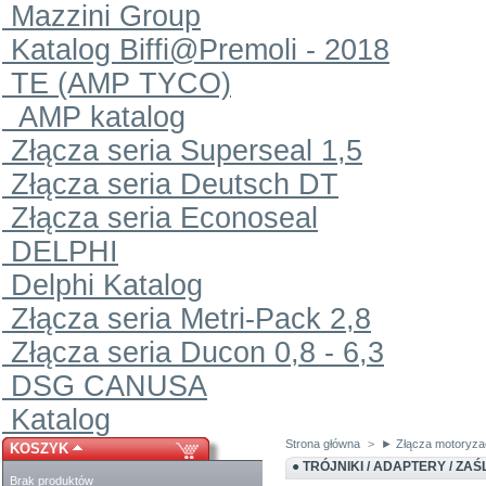
Mazzini Group
Katalog Biffi@Premoli - 2018
TE (AMP TYCO)
AMP katalog
Złącza seria Superseal 1,5
Złącza seria Deutsch DT
Złącza seria Econoseal
DELPHI
Delphi Katalog
Złącza seria Metri-Pack 2,8
Złącza seria Ducon 0,8 - 6,3
DSG CANUSA
Katalog
Strona główna
>
► Złącza motoryza
KOSZYK
● TRÓJNIKI / ADAPTERY / ZAŚ
Brak produktów