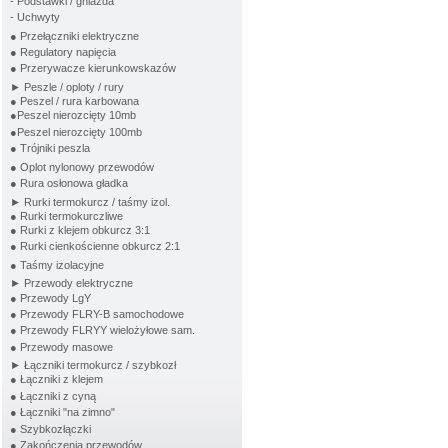
- Podstawki / gniazda
- Uchwyty
● Przełączniki elektryczne
● Regulatory napięcia
● Przerywacze kierunkowskazów
► Peszle / oploty / rury
● Peszel / rura karbowana
●Peszel nierozcięty 10mb
●Peszel nierozcięty 100mb
● Trójniki peszla
● Oplot nylonowy przewodów
● Rura osłonowa gładka
► Rurki termokurcz / taśmy izol.
● Rurki termokurczliwe
● Rurki z klejem obkurcz 3:1
● Rurki cienkościenne obkurcz 2:1
● Taśmy izolacyjne
► Przewody elektryczne
● Przewody LgY
● Przewody FLRY-B samochodowe
● Przewody FLRYY wielożyłowe sam.
● Przewody masowe
► Łączniki termokurcz / szybkozł
● Łączniki z klejem
● Łączniki z cyną
● Łączniki "na zimno"
● Szybkozłączki
● Zakończenia przewodów