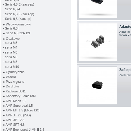
- Seria 4,8 E (zaczep)
- Seria 6,3 A
- Seria 6,3 E (zaczep)
- Seria 9,5 (zaczep)
● Wsuwko-nasuwki
Adapter
- Seria 6,3 I
Adapter 
● Seria 6,3 2xA 1xF
wewn.7m
● Oczkowe
- seria M3
- seria M4
- seria M5
- seria M6
- seria M8
- seria M10
Zaślep
● Cylindryczne
Zaślepka
● Widełki
● Przykręcane
● Do druku
● Kablowe B311
● Konektory - całe rolki
● AMP Mcon 1,2
● AMP Superseal 1.5
● AMP MT 1.5 (Micro ISO)
● AMP JT 2.8 (ISO)
● AMP JPT 2.8
● AMP SPT 4.8
● AMP Econoseal J MK II 1.8