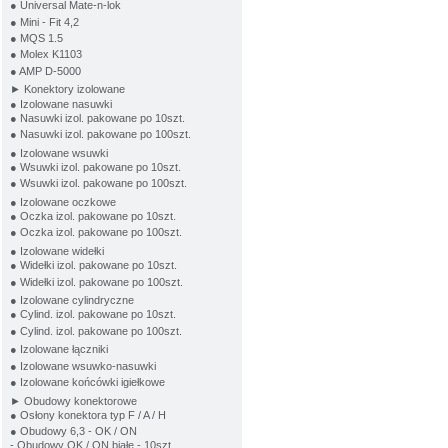
● Universal Mate-n-lok
● Mini - Fit 4,2
● MQS 1.5
● Molex K1103
● AMP D-5000
► Konektory izolowane
● Izolowane nasuwki
● Nasuwki izol. pakowane po 10szt.
● Nasuwki izol. pakowane po 100szt.
● Izolowane wsuwki
● Wsuwki izol. pakowane po 10szt.
● Wsuwki izol. pakowane po 100szt.
● Izolowane oczkowe
● Oczka izol. pakowane po 10szt.
● Oczka izol. pakowane po 100szt.
● Izolowane widełki
● Widełki izol. pakowane po 10szt.
● Widełki izol. pakowane po 100szt.
● Izolowane cylindryczne
● Cylind. izol. pakowane po 10szt.
● Cylind. izol. pakowane po 100szt.
● Izolowane łączniki
● Izolowane wsuwko-nasuwki
● Izolowane końcówki igiełkowe
► Obudowy konektorowe
● Osłony konektora typ F / A / H
● Obudowy 6,3 - OK / ON
- Obudowy OK / ON białe - 10szt.