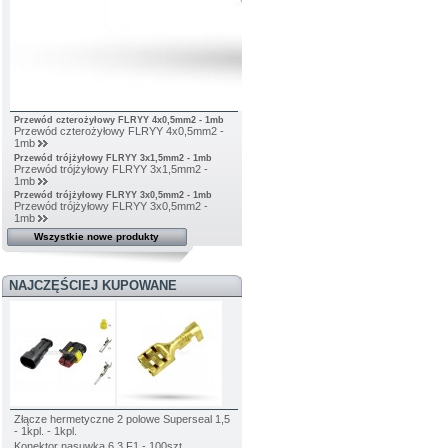
Przewód czterożyłowy FLRYY 4x0,5mm2 - 1mb
Przewód czterożyłowy FLRYY 4x0,5mm2 -
1mb
Przewód trójżyłowy FLRYY 3x1,5mm2 - 1mb
Przewód trójżyłowy FLRYY 3x1,5mm2 -
1mb
Przewód trójżyłowy FLRYY 3x0,5mm2 - 1mb
Przewód trójżyłowy FLRYY 3x0,5mm2 -
1mb
Wszystkie nowe produkty
NAJCZĘŚCIEJ KUPOWANE
Złącze hermetyczne 2 polowe Superseal 1,5
- 1kpl. - 1kpl.
Konektor nasuwka 6,3 F1 - 100szt.