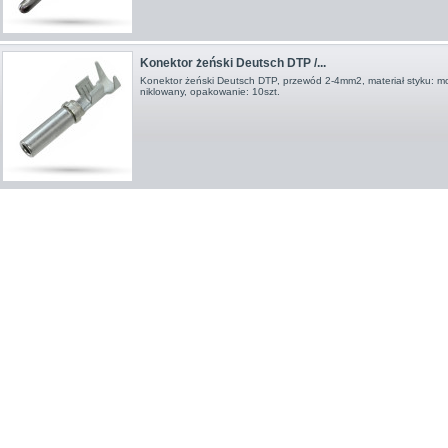
Konektor żeński Deutsch DTP /...
Konektor żeński Deutsch DTP, przewód 2-4mm2 , materiał styku: m
niklowany, opakowanie: 10szt.