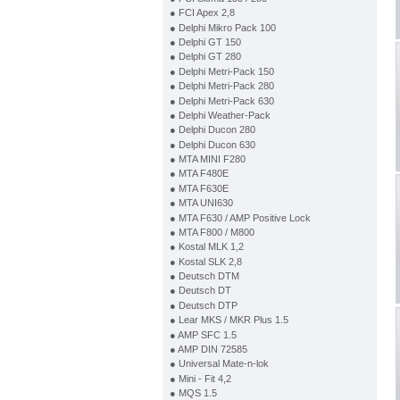
● FCI Apex 2,8
● Delphi Mikro Pack 100
● Delphi GT 150
● Delphi GT 280
● Delphi Metri-Pack 150
● Delphi Metri-Pack 280
● Delphi Metri-Pack 630
● Delphi Weather-Pack
● Delphi Ducon 280
● Delphi Ducon 630
● MTA MINI F280
● MTA F480E
● MTA F630E
● MTA UNI630
● MTA F630 / AMP Positive Lock
● MTA F800 / M800
● Kostal MLK 1,2
● Kostal SLK 2,8
● Deutsch DTM
● Deutsch DT
● Deutsch DTP
● Lear MKS / MKR Plus 1.5
● AMP SFC 1.5
● AMP DIN 72585
● Universal Mate-n-lok
● Mini - Fit 4,2
● MQS 1.5