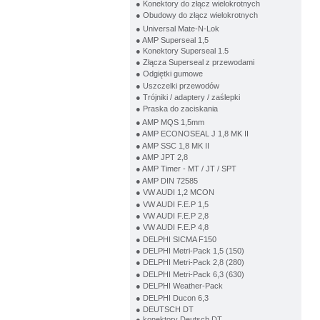
● Konektory do złącz wielokrotnych
● Obudowy do złącz wielokrotnych
● Universal Mate-N-Lok
● AMP Superseal 1,5
● Konektory Superseal 1.5
● Złącza Superseal z przewodami
● Odgiętki gumowe
● Uszczelki przewodów
● Trójniki / adaptery / zaślepki
● Praska do zaciskania
● AMP MQS 1,5mm
● AMP ECONOSEAL J 1,8 MK II
● AMP SSC 1,8 MK II
● AMP JPT 2,8
● AMP Timer - MT / JT / SPT
● AMP DIN 72585
● VW AUDI 1,2 MCON
● VW AUDI F.E.P 1,5
● VW AUDI F.E.P 2,8
● VW AUDI F.E.P 4,8
● DELPHI SICMA F150
● DELPHI Metri-Pack 1,5 (150)
● DELPHI Metri-Pack 2,8 (280)
● DELPHI Metri-Pack 6,3 (630)
● DELPHI Weather-Pack
● DELPHI Ducon 6,3
● DEUTSCH DT
● konektory Deutsch DT