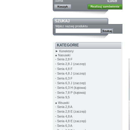
Suma
0,00zł
Koszyk
Realizuj zamówienie
SZUKAJ
Wpisz nazwę produktu
KATEGORIE
► Konektory
● Nasuwki
- Seria 2,8 F
- Seria 2,8 J (zaczep)
- Seria 4,8 F
- Seria 4,8 J (zaczep)
- Seria 6,3 F
- Seria 6,3 J (zaczep)
- Seria 6,3 H (kątowa)
- Seria 7,8 P (kątowa)
- Seria 9,5
● Wsuwki
- Seria 2,8 A
- Seria 2,8 E (zaczep)
- Seria 4,8 A
- Seria 4,8 E (zaczep)
- Seria 6,3 A