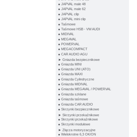
● JAPVAL male 48
● JAPVAL male 62
● JAPVAL clip
● JAPVAL mini clip
● Taśmowe
● Taśmowe HSB - VW AUDI
● MIDIVAL
● MEGAVAL
● POWERVAL
● MEGACOMPACT
● CAR AUDIO AGU
► Gniazda bezpiecznikowe
● Gniazda MINI
● Gniazda UNI (ATO)
● Gniazda MAXI
● Gniazda Cylindryczne
● Gniazda MIDIVAL
● Gniazda MEGAVAL / POWERVAL
● Gniazda szklane
● Gniazda taśmowe
● Gniazda CAR AUDIO
● Skrzynki bezpiecznikowe
► Skrzynki przekaźnikowe
● Skrzynki przekaźnikowe
● Skrzynki modułowe
► Złącza motoryzacyjne
● Wielokrotne 6,3 OK/ON