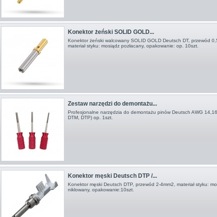
Konektor żeński SOLID GOLD...
Konektor żeński walcowany SOLID GOLD Deutsch DT, przewód 0
materiał styku: mosiądz pozłacany, opakowanie: op. 10szt.
Zestaw narzędzi do demontażu...
Profesjonalne narzędzia do demontażu pinów Deutsch AWG 14,16
DTM, DTP) op. 1szt.
Konektor męski Deutsch DTP /...
Konektor męski Deutsch DTP, przewód 2-4 mm2, materiał styku: mo
niklowany, opakowanie:10szt.