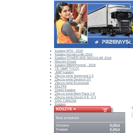
Katalog MTA - 2018
Katalog bezpieczniki 2018
Katalog POWER AND MODULAR 2018
Mazzini Group
Katalog Biffi@Premoli - 2018
TE (AMP TYCO)
AMP katalog
Złącza seria Superseal 1,5
Złącza seria Deutsch DT
Złącza seria Econoseal
DELPHI
Delphi Katalog
Złącza seria Metri-Pack 2,8
Złącza seria Ducon 0,8 - 6,3
DSG CANUSA
Katalog
KOSZYK
Brak produktów
Dostawa
0,00zł
Podatek
0,00zł