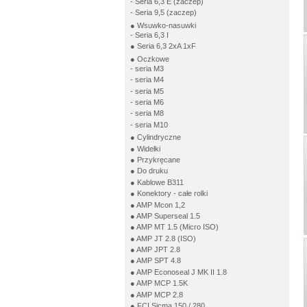
- Seria 6,3 E (zaczep)
- Seria 9,5 (zaczep)
● Wsuwko-nasuwki
- Seria 6,3 I
● Seria 6,3 2xA 1xF
● Oczkowe
- seria M3
- seria M4
- seria M5
- seria M6
- seria M8
- seria M10
● Cylindryczne
● Widełki
● Przykręcane
● Do druku
● Kablowe B311
● Konektory - całe rolki
● AMP Mcon 1,2
● AMP Superseal 1.5
● AMP MT 1.5 (Micro ISO)
● AMP JT 2.8 (ISO)
● AMP JPT 2.8
● AMP SPT 4.8
● AMP Econoseal J MK II 1.8
● AMP MCP 1.5K
● AMP MCP 2.8
● FCI Sicma 150 / 280