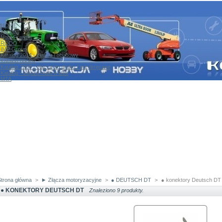
HOME
Kontakt
Nota Prawna
RODO
IMP Group
Katalog 2014 - złącza i obudowy
Katalog ogólny
Katalog 2008 - złącza do druku / przykręcane
Katalog - złącza mate n lock
MTA
Strona główna
>
► Złącza motoryzacyjne
>
● DEUTSCH DT
>
● konektory Deutsch DT
● KONEKTORY DEUTSCH DT
Znaleziono 9 produkty.