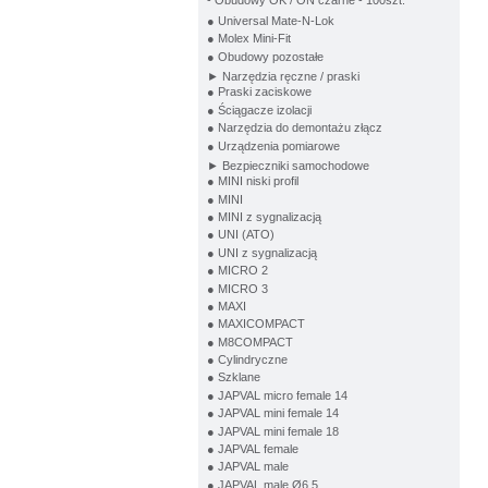
- Obudowy OK / ON czarne - 100szt.
● Universal Mate-N-Lok
● Molex Mini-Fit
● Obudowy pozostałe
► Narzędzia ręczne / praski
● Praski zaciskowe
● Ściągacze izolacji
● Narzędzia do demontażu złącz
● Urządzenia pomiarowe
► Bezpieczniki samochodowe
● MINI niski profil
● MINI
● MINI z sygnalizacją
● UNI (ATO)
● UNI z sygnalizacją
● MICRO 2
● MICRO 3
● MAXI
● MAXICOMPACT
● M8COMPACT
● Cylindryczne
● Szklane
● JAPVAL micro female 14
● JAPVAL mini female 14
● JAPVAL mini female 18
● JAPVAL female
● JAPVAL male
● JAPVAL male Ø6,5