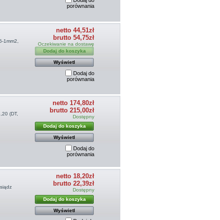
Dodaj do
porównania
netto 44,51zł
brutto 54,75zł
,5-1mm2,
Oczekiwanie na dostawę
Dodaj do koszyka
Wyświetl
Dodaj do
porównania
netto 174,80zł
brutto 215,00zł
,20 (DT,
Dostępny
Dodaj do koszyka
Wyświetl
Dodaj do
porównania
netto 18,20zł
brutto 22,39zł
siądz
Dostępny
Dodaj do koszyka
Wyświetl