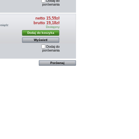
Dodaj do
porównania
netto 15,59zł
brutto 19,18zł
osiądz
Dostępny
Dodaj do koszyka
Wyświetl
Dodaj do
porównania