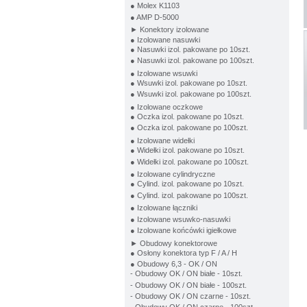
● Molex K1103
● AMP D-5000
► Konektory izolowane
● Izolowane nasuwki
● Nasuwki izol. pakowane po 10szt.
● Nasuwki izol. pakowane po 100szt.
● Izolowane wsuwki
● Wsuwki izol. pakowane po 10szt.
● Wsuwki izol. pakowane po 100szt.
● Izolowane oczkowe
● Oczka izol. pakowane po 10szt.
● Oczka izol. pakowane po 100szt.
● Izolowane widełki
● Widełki izol. pakowane po 10szt.
● Widełki izol. pakowane po 100szt.
● Izolowane cylindryczne
● Cylind. izol. pakowane po 10szt.
● Cylind. izol. pakowane po 100szt.
● Izolowane łączniki
● Izolowane wsuwko-nasuwki
● Izolowane końcówki igiełkowe
► Obudowy konektorowe
● Osłony konektora typ F / A / H
● Obudowy 6,3 - OK / ON
- Obudowy OK / ON białe - 10szt.
- Obudowy OK / ON białe - 100szt.
- Obudowy OK / ON czarne - 10szt.