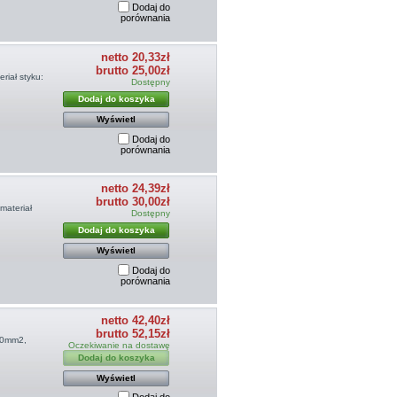
Dodaj do
porównania
netto 20,33zł
brutto 25,00zł
iał styku:
Dostępny
Dodaj do koszyka
Wyświetl
Dodaj do
porównania
netto 24,39zł
brutto 30,00zł
materiał
Dostępny
Dodaj do koszyka
Wyświetl
Dodaj do
porównania
netto 42,40zł
brutto 52,15zł
,0mm2,
Oczekiwanie na dostawę
Dodaj do koszyka
Wyświetl