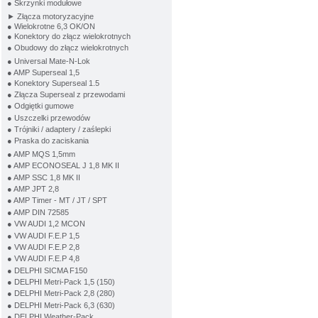
● Skrzynki modułowe
► Złącza motoryzacyjne
● Wielokrotne 6,3 OK/ON
● Konektory do złącz wielokrotnych
● Obudowy do złącz wielokrotnych
● Universal Mate-N-Lok
● AMP Superseal 1,5
● Konektory Superseal 1.5
● Złącza Superseal z przewodami
● Odgiętki gumowe
● Uszczelki przewodów
● Trójniki / adaptery / zaślepki
● Praska do zaciskania
● AMP MQS 1,5mm
● AMP ECONOSEAL J 1,8 MK II
● AMP SSC 1,8 MK II
● AMP JPT 2,8
● AMP Timer - MT / JT / SPT
● AMP DIN 72585
● VW AUDI 1,2 MCON
● VW AUDI F.E.P 1,5
● VW AUDI F.E.P 2,8
● VW AUDI F.E.P 4,8
● DELPHI SICMA F150
● DELPHI Metri-Pack 1,5 (150)
● DELPHI Metri-Pack 2,8 (280)
● DELPHI Metri-Pack 6,3 (630)
● DELPHI Weather-Pack