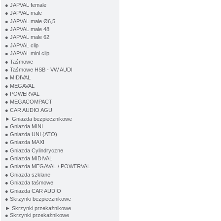
● JAPVAL female
● JAPVAL male
● JAPVAL male Ø6,5
● JAPVAL male 48
● JAPVAL male 62
● JAPVAL clip
● JAPVAL mini clip
● Taśmowe
● Taśmowe HSB - VW AUDI
● MIDIVAL
● MEGAVAL
● POWERVAL
● MEGACOMPACT
● CAR AUDIO AGU
► Gniazda bezpiecznikowe
● Gniazda MINI
● Gniazda UNI (ATO)
● Gniazda MAXI
● Gniazda Cylindryczne
● Gniazda MIDIVAL
● Gniazda MEGAVAL / POWERVAL
● Gniazda szklane
● Gniazda taśmowe
● Gniazda CAR AUDIO
● Skrzynki bezpiecznikowe
► Skrzynki przekaźnikowe
● Skrzynki przekaźnikowe