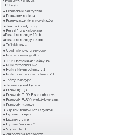
- Podstawki / gniazda
- Uchwyty
● Przełączniki elektryczne
● Regulatory napięcia
● Przerywacze kierunkowskazów
► Peszle / oploty / rury
● Peszel / rura karbowana
●Peszel nierozcięty 10mb
●Peszel nierozcięty 100mb
● Trójniki peszla
● Oplot nylonowy przewodów
● Rura osłonowa gładka
► Rurki termokurcz / taśmy izol.
● Rurki termokurczliwe
● Rurki z klejem obkurcz 3:1
● Rurki cienkościenne obkurcz 2:1
● Taśmy izolacyjne
► Przewody elektryczne
● Przewody LgY
● Przewody FLRY-B samochodowe
● Przewody FLRYY wielożyłowe sam.
● Przewody masowe
► Łączniki termokurcz / szybkozł
● Łączniki z klejem
● Łączniki z cyną
● Łączniki "na zimno"
● Szybkozłączki
● Zakończenia przewodów