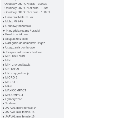
- Obudowy OK / ON białe - 100szt.
- Obudowy OK / ON czarne - 10szt.
- Obudowy OK / ON czarne - 100szt.
● Universal Mate-N-Lok
● Molex Mini-Fit
● Obudowy pozostałe
► Narzędzia ręczne / praski
● Praski zaciskowe
● Ściągacze izolacji
● Narzędzia do demontażu złącz
● Urządzenia pomiarowe
► Bezpieczniki samochodowe
● MINI niski profil
● MINI
● MINI z sygnalizacją
● UNI (ATO)
● UNI z sygnalizacją
● MICRO 2
● MICRO 3
● MAXI
● MAXICOMPACT
● M8COMPACT
● Cylindryczne
● Szklane
● JAPVAL micro female 14
● JAPVAL mini female 14
● JAPVAL mini female 18