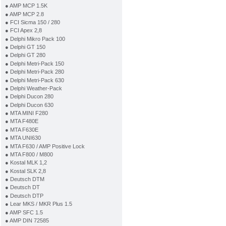
● AMP MCP 1.5K
● AMP MCP 2.8
● FCI Sicma 150 / 280
● FCI Apex 2,8
● Delphi Mikro Pack 100
● Delphi GT 150
● Delphi GT 280
● Delphi Metri-Pack 150
● Delphi Metri-Pack 280
● Delphi Metri-Pack 630
● Delphi Weather-Pack
● Delphi Ducon 280
● Delphi Ducon 630
● MTA MINI F280
● MTA F480E
● MTA F630E
● MTA UNI630
● MTA F630 / AMP Positive Lock
● MTA F800 / M800
● Kostal MLK 1,2
● Kostal SLK 2,8
● Deutsch DTM
● Deutsch DT
● Deutsch DTP
● Lear MKS / MKR Plus 1.5
● AMP SFC 1.5
● AMP DIN 72585