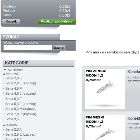
Dostawa
0,00zł
Podatek
0,00zł
Suma
0,00zł
Koszyk
Realizuj zamówienie
SZUKAJ
Wpisz nazwę produktu
Piny męskie i żeńskie do serii złąc
KATEGORIE
► Konektory
Konekto
● Nasuwki
Konektor
- Seria 2,8 F
cynowany
- Seria 2,8 J (zaczep)
- Seria 4,8 F
- Seria 4,8 J (zaczep)
- Seria 6,3 F
- Seria 6,3 J (zaczep)
- Seria 6,3 H (kątowa)
- Seria 7,8 P (kątowa)
Konekto
- Seria 9,5
Konektor
● Wsuwki
miedzi c
- Seria 2,8 A
- Seria 2,8 E (zaczep)
- Seria 4,8 A