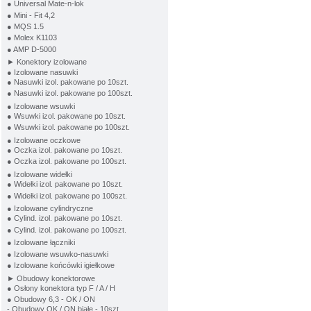
● Universal Mate-n-lok
● Mini - Fit 4,2
● MQS 1.5
● Molex K1103
● AMP D-5000
► Konektory izolowane
● Izolowane nasuwki
● Nasuwki izol. pakowane po 10szt.
● Nasuwki izol. pakowane po 100szt.
● Izolowane wsuwki
● Wsuwki izol. pakowane po 10szt.
● Wsuwki izol. pakowane po 100szt.
● Izolowane oczkowe
● Oczka izol. pakowane po 10szt.
● Oczka izol. pakowane po 100szt.
● Izolowane widełki
● Widełki izol. pakowane po 10szt.
● Widełki izol. pakowane po 100szt.
● Izolowane cylindryczne
● Cylind. izol. pakowane po 10szt.
● Cylind. izol. pakowane po 100szt.
● Izolowane łączniki
● Izolowane wsuwko-nasuwki
● Izolowane końcówki igiełkowe
► Obudowy konektorowe
● Osłony konektora typ F / A / H
● Obudowy 6,3 - OK / ON
- Obudowy OK / ON białe - 10szt.