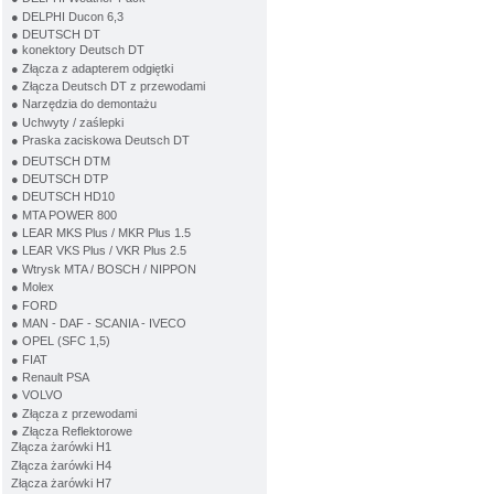
● DELPHI Ducon 6,3
● DEUTSCH DT
● konektory Deutsch DT
● Złącza z adapterem odgiętki
● Złącza Deutsch DT z przewodami
● Narzędzia do demontażu
● Uchwyty / zaślepki
● Praska zaciskowa Deutsch DT
● DEUTSCH DTM
● DEUTSCH DTP
● DEUTSCH HD10
● MTA POWER 800
● LEAR MKS Plus / MKR Plus 1.5
● LEAR VKS Plus / VKR Plus 2.5
● Wtrysk MTA / BOSCH / NIPPON
● Molex
● FORD
● MAN - DAF - SCANIA - IVECO
● OPEL (SFC 1,5)
● FIAT
● Renault PSA
● VOLVO
● Złącza z przewodami
● Złącza Reflektorowe
Złącza żarówki H1
Złącza żarówki H4
Złącza żarówki H7