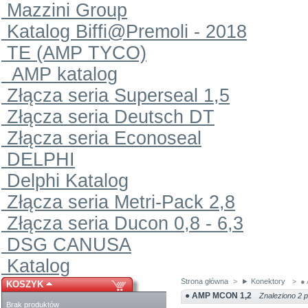
Mazzini Group
Katalog Biffi@Premoli - 2018
TE (AMP TYCO)
AMP katalog
Złącza seria Superseal 1,5
Złącza seria Deutsch DT
Złącza seria Econoseal
DELPHI
Delphi Katalog
Złącza seria Metri-Pack 2,8
Złącza seria Ducon 0,8 - 6,3
DSG CANUSA
Katalog
Strona główna
>
► Konektory
>
●
KOSZYK
● AMP MCON 1,2
Znaleziono 2 p
Brak produktów