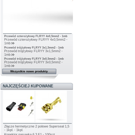
Przewód czterożyłowy FLRYY 4x0,5mm2 - 1mb
Przewód czterożyłowy FLRYY 4x0,5mm2 -
1mb
Przewód trójżyłowy FLRYY 3x1,5mm2 - 1mb
Przewód trójżyłowy FLRYY 3x1,5mm2 -
1mb
Przewód trójżyłowy FLRYY 3x0,5mm2 - 1mb
Przewód trójżyłowy FLRYY 3x0,5mm2 -
1mb
Wszystkie nowe produkty
NAJCZĘŚCIEJ KUPOWANE
Złącze hermetyczne 2 polowe Superseal 1,5
- 1kpl. - 1kpl.
Konektor nasuwka 6,3 F1 - 100szt.