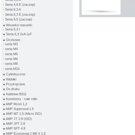
- Seria 4,8 E (zaczep)
- Seria 6,3 A
- Seria 6,3 E (zaczep)
- Seria 9,5 (zaczep)
● Wsuwko-nasuwki
- Seria 6,3 I
● Seria 6,3 2xA 1xF
● Oczkowe
- seria M3
- seria M4
- seria M5
- seria M6
- seria M8
- seria M10
● Cylindryczne
● Widełki
● Przykręcane
● Do druku
● Kablowe B311
● Konektory - całe rolki
● AMP Mcon 1,2
● AMP Superseal 1.5
● AMP MT 1.5 (Micro ISO)
● AMP JT 2.8 (ISO)
● AMP JPT 2.8
● AMP SPT 4.8
● AMP Econoseal J MK II 1.8