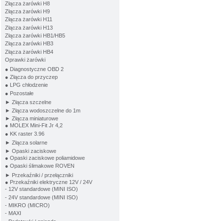
Złącza żarówki H8
Złącza żarówki H9
Złącza żarówki H11
Złącza żarówki H13
Złącza żarówki HB1/HB5
Złącza żarówki HB3
Złącza żarówki HB4
Oprawki żarówki
● Diagnostyczne OBD 2
● Złącza do przyczep
● LPG chłodzenie
● Pozostałe
► Złącza szczelne
► Złącza wodoszczelne do 1m
► Złącza miniaturowe
● MOLEX Mini-Fit Jr 4,2
● KK raster 3.96
► Złącza solarne
► Opaski zaciskowe
● Opaski zaciskowe poliamidowe
● Opaski ślimakowe ROVEN
► Przekaźniki / przełączniki
● Przekaźniki elektryczne 12V / 24V
- 12V standardowe (MINI ISO)
- 24V standardowe (MINI ISO)
- MIKRO (MICRO)
- MAXI