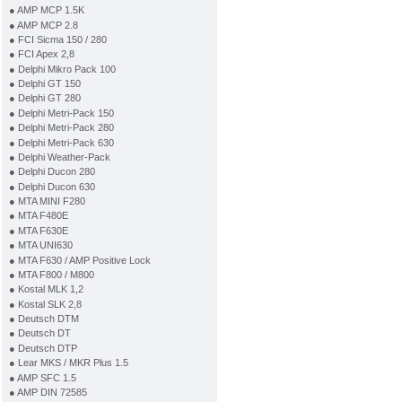
● AMP MCP 1.5K
● AMP MCP 2.8
● FCI Sicma 150 / 280
● FCI Apex 2,8
● Delphi Mikro Pack 100
● Delphi GT 150
● Delphi GT 280
● Delphi Metri-Pack 150
● Delphi Metri-Pack 280
● Delphi Metri-Pack 630
● Delphi Weather-Pack
● Delphi Ducon 280
● Delphi Ducon 630
● MTA MINI F280
● MTA F480E
● MTA F630E
● MTA UNI630
● MTA F630 / AMP Positive Lock
● MTA F800 / M800
● Kostal MLK 1,2
● Kostal SLK 2,8
● Deutsch DTM
● Deutsch DT
● Deutsch DTP
● Lear MKS / MKR Plus 1.5
● AMP SFC 1.5
● AMP DIN 72585