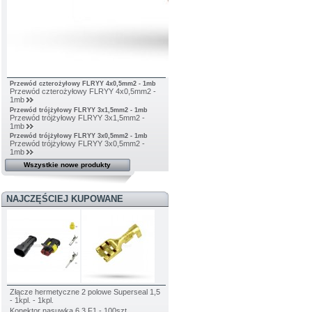
Przewód czterożyłowy FLRYY 4x0,5mm2 - 1mb
Przewód czterożyłowy FLRYY 4x0,5mm2 -
1mb
Przewód trójżyłowy FLRYY 3x1,5mm2 - 1mb
Przewód trójżyłowy FLRYY 3x1,5mm2 -
1mb
Przewód trójżyłowy FLRYY 3x0,5mm2 - 1mb
Przewód trójżyłowy FLRYY 3x0,5mm2 -
1mb
Wszystkie nowe produkty
NAJCZĘŚCIEJ KUPOWANE
Złącze hermetyczne 2 polowe Superseal 1,5
- 1kpl. - 1kpl.
Konektor nasuwka 6,3 F1 - 100szt.