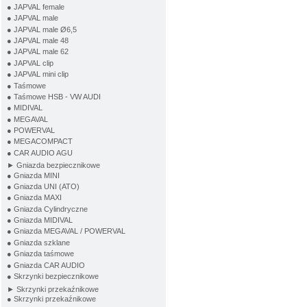
● JAPVAL female
● JAPVAL male
● JAPVAL male Ø6,5
● JAPVAL male 48
● JAPVAL male 62
● JAPVAL clip
● JAPVAL mini clip
● Taśmowe
● Taśmowe HSB - VW AUDI
● MIDIVAL
● MEGAVAL
● POWERVAL
● MEGACOMPACT
● CAR AUDIO AGU
► Gniazda bezpiecznikowe
● Gniazda MINI
● Gniazda UNI (ATO)
● Gniazda MAXI
● Gniazda Cylindryczne
● Gniazda MIDIVAL
● Gniazda MEGAVAL / POWERVAL
● Gniazda szklane
● Gniazda taśmowe
● Gniazda CAR AUDIO
● Skrzynki bezpiecznikowe
► Skrzynki przekaźnikowe
● Skrzynki przekaźnikowe