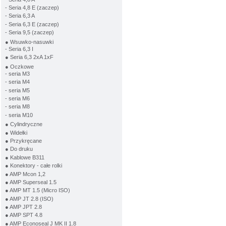
- Seria 4,8 E (zaczep)
- Seria 6,3 A
- Seria 6,3 E (zaczep)
- Seria 9,5 (zaczep)
● Wsuwko-nasuwki
- Seria 6,3 I
● Seria 6,3 2xA 1xF
● Oczkowe
- seria M3
- seria M4
- seria M5
- seria M6
- seria M8
- seria M10
● Cylindryczne
● Widełki
● Przykręcane
● Do druku
● Kablowe B311
● Konektory - całe rolki
● AMP Mcon 1,2
● AMP Superseal 1.5
● AMP MT 1.5 (Micro ISO)
● AMP JT 2.8 (ISO)
● AMP JPT 2.8
● AMP SPT 4.8
● AMP Econoseal J MK II 1.8