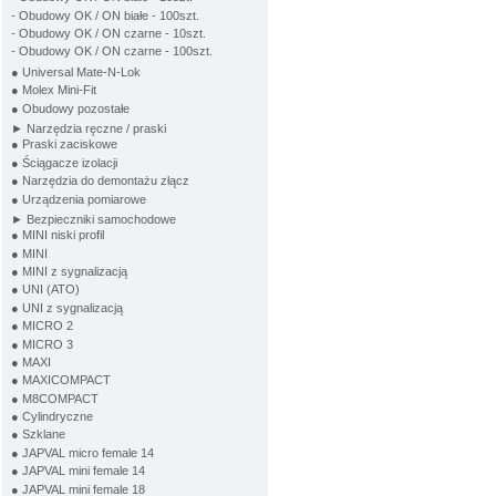
- Obudowy OK / ON białe - 100szt.
- Obudowy OK / ON czarne - 10szt.
- Obudowy OK / ON czarne - 100szt.
● Universal Mate-N-Lok
● Molex Mini-Fit
● Obudowy pozostałe
► Narzędzia ręczne / praski
● Praski zaciskowe
● Ściągacze izolacji
● Narzędzia do demontażu złącz
● Urządzenia pomiarowe
► Bezpieczniki samochodowe
● MINI niski profil
● MINI
● MINI z sygnalizacją
● UNI (ATO)
● UNI z sygnalizacją
● MICRO 2
● MICRO 3
● MAXI
● MAXICOMPACT
● M8COMPACT
● Cylindryczne
● Szklane
● JAPVAL micro female 14
● JAPVAL mini female 14
● JAPVAL mini female 18