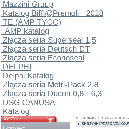
Mazzini Group
Katalog Biffi@Premoli - 2018
TE (AMP TYCO)
AMP katalog
Złącza seria Superseal 1,5
Złącza seria Deutsch DT
Złącza seria Econoseal
DELPHI
Delphi Katalog
Złącza seria Metri-Pack 2,8
Złącza seria Ducon 0,8 - 6,3
DSG CANUSA
Katalog
Strona główna
>
► Skrzynki przeka
KOSZYK
► SKRZYNKI PRZEKAŹNIKOW
Brak produktów