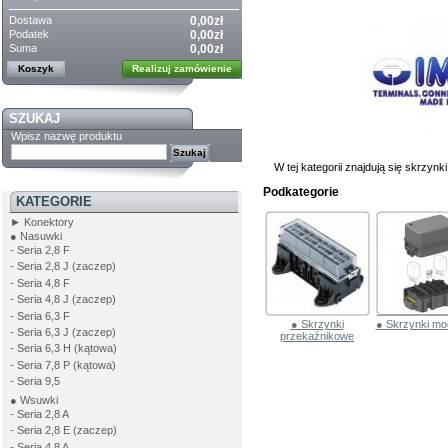
Dostawa
0,00zł
Podatek
0,00zł
Suma
0,00zł
Koszyk
Realizuj zamówienie
SZUKAJ
Wpisz nazwę produktu
W tej kategorii znajdują się skrzyn
Podkategorie
KATEGORIE
► Konektory
● Nasuwki
- Seria 2,8 F
- Seria 2,8 J (zaczep)
- Seria 4,8 F
- Seria 4,8 J (zaczep)
- Seria 6,3 F
● Skrzynki
● Skrzynki mo
- Seria 6,3 J (zaczep)
przekaźnikowe
- Seria 6,3 H (kątowa)
- Seria 7,8 P (kątowa)
- Seria 9,5
● Wsuwki
- Seria 2,8 A
- Seria 2,8 E (zaczep)
- Seria 4,8 A