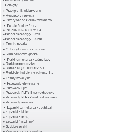
- Podstawki / gniazda
- Uchwyty
● Przełączniki elektryczne
● Regulatory napięcia
● Przerywacze kierunkowskazów
► Peszle / oploty / rury
● Peszel / rura karbowana
●Peszel nierozcięty 10mb
●Peszel nierozcięty 100mb
● Trójniki peszla
● Oplot nylonowy przewodów
● Rura osłonowa gładka
► Rurki termokurcz / taśmy izol.
● Rurki termokurczliwe
● Rurki z klejem obkurcz 3:1
● Rurki cienkościenne obkurcz 2:1
● Taśmy izolacyjne
► Przewody elektryczne
● Przewody LgY
● Przewody FLRY-B samochodowe
● Przewody FLRYY wielożyłowe sam.
● Przewody masowe
► Łączniki termokurcz / szybkozł
● Łączniki z klejem
● Łączniki z cyną
● Łączniki "na zimno"
● Szybkozłączki
● Zakończenia przewodów