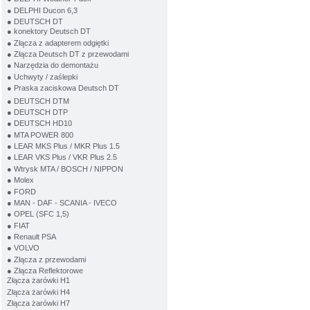
● DELPHI Ducon 6,3
● DEUTSCH DT
● konektory Deutsch DT
● Złącza z adapterem odgiętki
● Złącza Deutsch DT z przewodami
● Narzędzia do demontażu
● Uchwyty / zaślepki
● Praska zaciskowa Deutsch DT
● DEUTSCH DTM
● DEUTSCH DTP
● DEUTSCH HD10
● MTA POWER 800
● LEAR MKS Plus / MKR Plus 1.5
● LEAR VKS Plus / VKR Plus 2.5
● Wtrysk MTA / BOSCH / NIPPON
● Molex
● FORD
● MAN - DAF - SCANIA - IVECO
● OPEL (SFC 1,5)
● FIAT
● Renault PSA
● VOLVO
● Złącza z przewodami
● Złącza Reflektorowe
Złącza żarówki H1
Złącza żarówki H4
Złącza żarówki H7