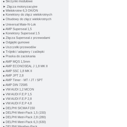
● Skrzynki modułowe
► Złącza motoryzacyjne
● Wielokrotne 6,3 OK/ON
● Konektory do złącz wielokrotnych
● Obudowy do złącz wielokrotnych
● Universal Mate-N-Lok
● AMP Superseal 1,5
● Konektory Superseal 1.5
● Złącza Superseal z przewodami
● Odgiętki gumowe
● Uszczelki przewodów
● Trójniki / adaptery / zaślepki
● Praska do zaciskania
● AMP MQS 1,5mm
● AMP ECONOSEAL J 1,8 MK II
● AMP SSC 1,8 MK II
● AMP JPT 2,8
● AMP Timer - MT / JT / SPT
● AMP DIN 72585
● VW AUDI 1,2 MCON
● VW AUDI F.E.P 1,5
● VW AUDI F.E.P 2,8
● VW AUDI F.E.P 4,8
● DELPHI SICMA F150
● DELPHI Metri-Pack 1,5 (150)
● DELPHI Metri-Pack 2,8 (280)
● DELPHI Metri-Pack 6,3 (630)
● DELPHI Weather-Pack