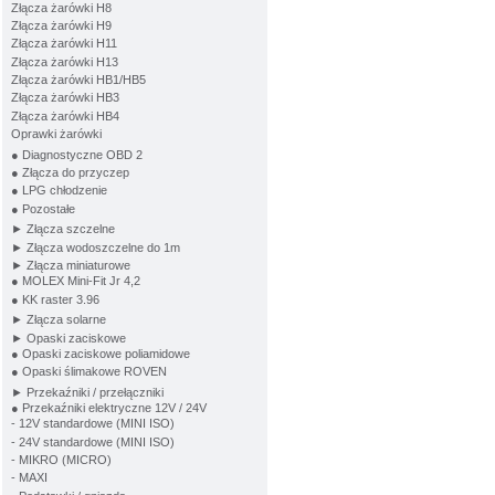
Złącza żarówki H8
Złącza żarówki H9
Złącza żarówki H11
Złącza żarówki H13
Złącza żarówki HB1/HB5
Złącza żarówki HB3
Złącza żarówki HB4
Oprawki żarówki
● Diagnostyczne OBD 2
● Złącza do przyczep
● LPG chłodzenie
● Pozostałe
► Złącza szczelne
► Złącza wodoszczelne do 1m
► Złącza miniaturowe
● MOLEX Mini-Fit Jr 4,2
● KK raster 3.96
► Złącza solarne
► Opaski zaciskowe
● Opaski zaciskowe poliamidowe
● Opaski ślimakowe ROVEN
► Przekaźniki / przełączniki
● Przekaźniki elektryczne 12V / 24V
- 12V standardowe (MINI ISO)
- 24V standardowe (MINI ISO)
- MIKRO (MICRO)
- MAXI